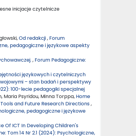
sne inicjacje czytelnicze
głowski,
Od redakcji
,
Forum
czne, pedagogiczne i językowe aspekty
 wychowawczej.
,
Forum Pedagogiczne:
ejętności językowych i czytelniczych
zwojowymi – stan badań i perspektywy
22): 100-lecie pedagogiki specjalnej
n, Maria Psyridou, Minna Torppa,
Home
 Tools and Future Research Directions
,
hologiczne, pedagogiczne i językowe
 Of ICT In Developing Children's
: Tom 14 Nr 2.1 (2024): Psychologiczne,