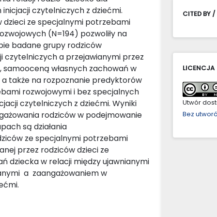
cjacji czytelniczych z dziećmi.
CITED BY /
 dzieci ze specjalnymi potrzebami
rozwojowych (N=194) pozwoliły na
bie badane grupy rodziców
 czytelniczych a przejawianymi przez
i, samooceną własnych zachowań w
LICENCJA
 a także na rozpoznanie predyktorów
ebami rozwojowymi i bez specjalnych
cji czytelniczych z dziećmi. Wyniki
Utwór dostę
ngażowania rodziców w podejmowanie
Bez utwor
upach są działania
ziców ze specjalnymi potrzebami
ej przez rodziców dzieci ze
 dziecka w relacji między ujawnianymi
wanymi a zaangażowaniem w
ećmi.