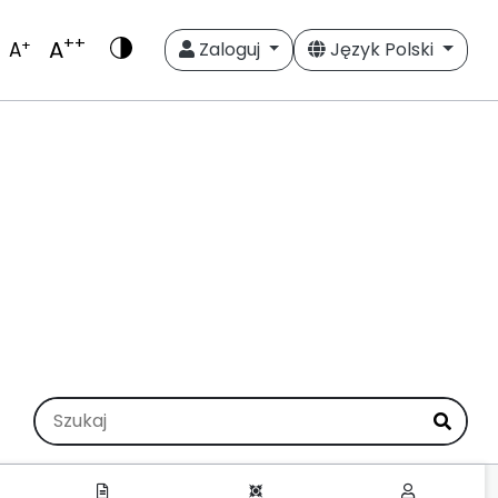
++
A
+
A
Zaloguj
Język Polski