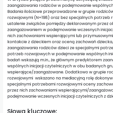
zaangażowania rodziców w podejmowanie wspólnych ini
Badania ilościowe przeprowadzone w grupie rodziców
rozwojowymi (N=198) oraz bez specjalnych potrzeb 
ustalenie związków pomiędzy deklarowanym przez o
zaangażowaniem w podejmowanie wczesnych inicjacji
nich zachowaniami wspierającymi lub przymusowym
kontakcie z dzieckiem oraz oceną zachowań dziecka,
zaangażowania rodziców dzieci ze specjalnymi potrz
potrzeb rozwojowych w podejmowanie wspólnych inicja
badań wskazują m.in., że głównym predyktorem zaa
wspólnych inicjacji czytelniczych w obu badanych gr
wspierające/zaangażowane. Dodatkowo w grupie rod
rozwojowymi wskazano na mediacyjną rolę dokonywan
specjalnymi potrzebami rozwojowymi oceny zachowań
przez nich zachowaniami wspierającymi/zaangażo
podejmowanie wczesnych inicjacji czytelniczych z dzi
Słowa kluczowe: