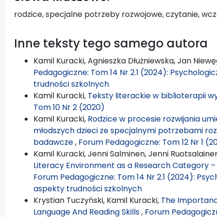
rodzice, specjalne potrzeby rozwojowe, czytanie, wcze
Inne teksty tego samego autora
Kamil Kuracki, Agnieszka Dłużniewska, Jan Niewę
Pedagogiczne: Tom 14 Nr 2.1 (2024): Psychologi
trudności szkolnych
Kamil Kuracki,
Teksty literackie w biblioterapii
Tom 10 Nr 2 (2020)
Kamil Kuracki,
Rodzice w procesie rozwijania umi
młodszych dzieci ze specjalnymi potrzebami ro
badawcze
,
Forum Pedagogiczne: Tom 12 Nr 1 (20
Kamil Kuracki, Jenni Salminen, Jenni Ruotsalaine
Literacy Environment as a Research Category –
Forum Pedagogiczne: Tom 14 Nr 2.1 (2024): Psyc
aspekty trudności szkolnych
Krystian Tuczyński, Kamil Kuracki,
The Importance
Language And Reading Skills
,
Forum Pedagogiczne