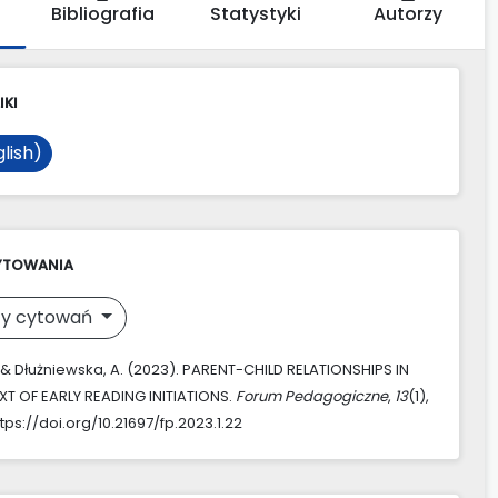
Bibliografia
Statystyki
Autorzy
IKI
lish)
YTOWANIA
y cytowań
., & Dłużniewska, A. (2023). PARENT-CHILD RELATIONSHIPS IN
T OF EARLY READING INITIATIONS.
Forum Pedagogiczne
,
13
(1),
tps://doi.org/10.21697/fp.2023.1.22