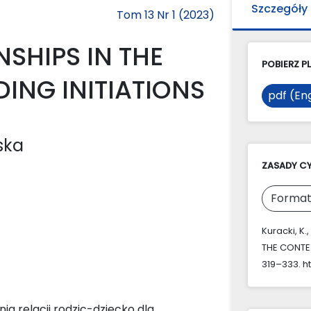
Szczegóły
Tom 13 Nr 1 (2023)
SHIPS IN THE
POBIERZ PL
ING INITIATIONS
pdf (Eng
ska
ZASADY C
Format
Kuracki, K
THE CONTEX
319–333. ht
a relacji rodzic-dziecko dla