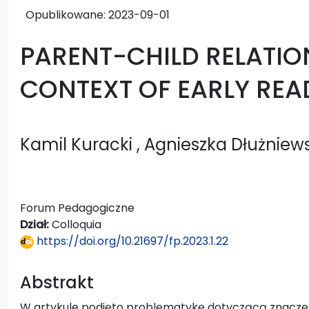
Opublikowane:
2023-09-01
PARENT-CHILD RELATION
CONTEXT OF EARLY READ
Kamil Kuracki
, Agnieszka Dłużniew
Forum Pedagogiczne
Dział:
Colloquia
https://doi.org/10.21697/fp.2023.1.22
Abstrakt
W artykule podjęto problematykę dotyczącą znaczeni