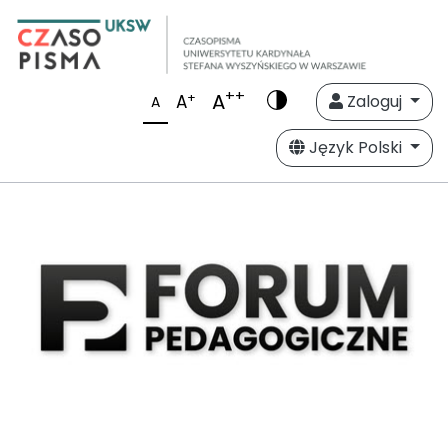
++
A
+
A
Zaloguj
A
Język Polski