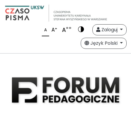
++
A
+
A
Zaloguj
A
Język Polski