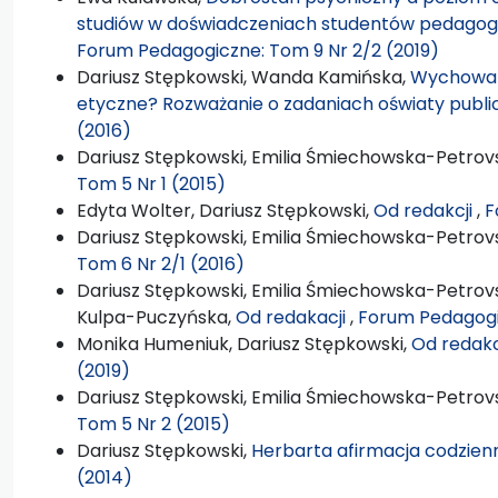
studiów w doświadczeniach studentów pedagogik
Forum Pedagogiczne: Tom 9 Nr 2/2 (2019)
Dariusz Stępkowski, Wanda Kamińska,
Wychowan
etyczne? Rozważanie o zadaniach oświaty publi
(2016)
Dariusz Stępkowski, Emilia Śmiechowska-Petrovs
Tom 5 Nr 1 (2015)
Edyta Wolter, Dariusz Stępkowski,
Od redakcji
,
F
Dariusz Stępkowski, Emilia Śmiechowska-Petrovs
Tom 6 Nr 2/1 (2016)
Dariusz Stępkowski, Emilia Śmiechowska-Petrovs
Kulpa-Puczyńska,
Od redakacji
,
Forum Pedagogi
Monika Humeniuk, Dariusz Stępkowski,
Od redakc
(2019)
Dariusz Stępkowski, Emilia Śmiechowska-Petrovs
Tom 5 Nr 2 (2015)
Dariusz Stępkowski,
Herbarta afirmacja codzien
(2014)