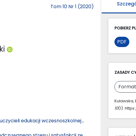
Szczeg
Tom 10 Nr 1 (2020)
POBIERZ PL
PDF
ki
ZASADY C
Format
Kulawska, E
10
(1). http
uczycieli edukacji wczesnoszkolnej
,
dczuwanego stresu i satysfakcji ze