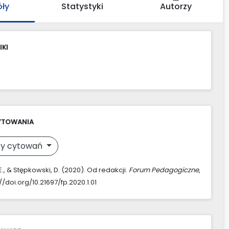
óły
Statystyki
Autorzy
IKI
YTOWANIA
y cytowań
., & Stępkowski, D. (2020). Od redakcji.
Forum Pedagogiczne
,
s://doi.org/10.21697/fp.2020.1.01