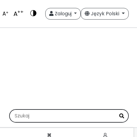
++
A
+
A
Zaloguj
Język Polski