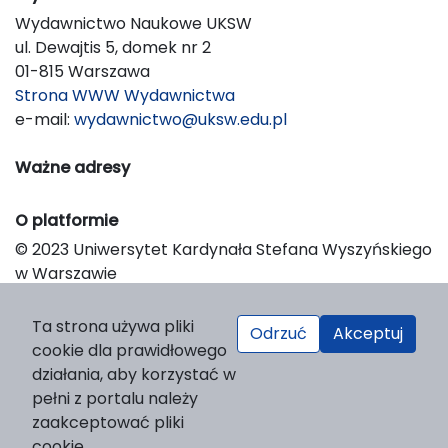
Wydawnictwo Naukowe UKSW
ul. Dewajtis 5, domek nr 2
01-815 Warszawa
Strona WWW Wydawnictwa
e-mail:
wydawnictwo@uksw.edu.pl
Ważne adresy
O platformie
© 2023 Uniwersytet Kardynała Stefana Wyszyńskiego
w Warszawie
Support & Customization by LIBCOM
Platform & Workflow by OJS/PKP
Ta strona używa pliki
Odrzuć
Akceptuj
cookie dla prawidłowego
działania, aby korzystać w
pełni z portalu należy
zaakceptować pliki
cookie.