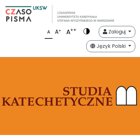
++
A
+
A
Zaloguj
A
Język Polski