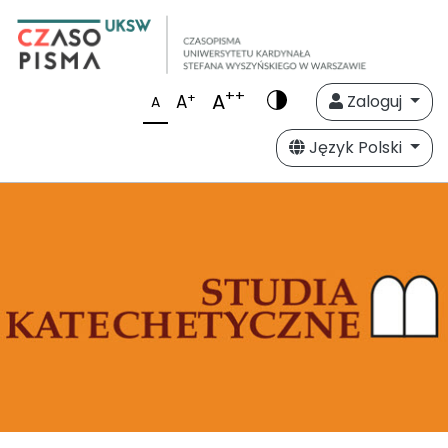
++
A
+
A
Zaloguj
A
Język Polski