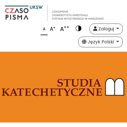
++
A
+
A
Zaloguj
A
Język Polski