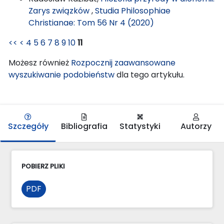
Zarys związków
,
Studia Philosophiae
Christianae: Tom 56 Nr 4 (2020)
<<
<
4
5
6
7
8
9
10
11
Możesz również
Rozpocznij zaawansowane
wyszukiwanie podobieństw
dla tego artykułu.
Szczegóły
Bibliografia
Statystyki
Autorzy
POBIERZ PLIKI
PDF