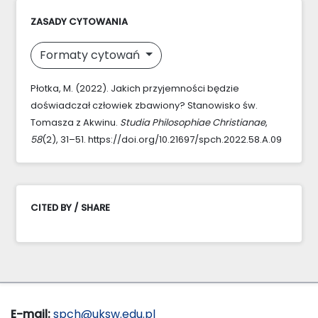
ZASADY CYTOWANIA
Formaty cytowań
Płotka, M. (2022). Jakich przyjemności będzie
doświadczał człowiek zbawiony? Stanowisko św.
Tomasza z Akwinu.
Studia Philosophiae Christianae
,
58
(2), 31–51. https://doi.org/10.21697/spch.2022.58.A.09
CITED BY / SHARE
E-mail:
spch@uksw.edu.pl