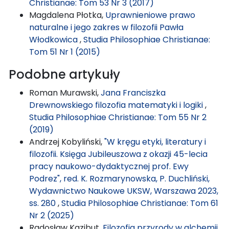
Christianae: Tom 53 Nr 3 (2017)
Magdalena Płotka,
Uprawnieniowe prawo
naturalne i jego zakres w filozofii Pawła
Włodkowica
,
Studia Philosophiae Christianae:
Tom 51 Nr 1 (2015)
Podobne artykuły
Roman Murawski,
Jana Franciszka
Drewnowskiego filozofia matematyki i logiki
,
Studia Philosophiae Christianae: Tom 55 Nr 2
(2019)
Andrzej Kobyliński,
"W kręgu etyki, literatury i
filozofii. Księga Jubileuszowa z okazji 45-lecia
pracy naukowo-dydaktycznej prof. Ewy
Podrez", red. K. Rozmarynowska, P. Duchliński,
Wydawnictwo Naukowe UKSW, Warszawa 2023,
ss. 280
,
Studia Philosophiae Christianae: Tom 61
Nr 2 (2025)
Radosław Kazibut,
Filozofia przyrody w alchemii.