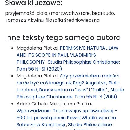
Słowa kluczowe:
przyjemność, ciało zmartwychwstałe, beatitudo,
Tomasz z Akwinu, filozofia średniowieczna
Inne teksty tego samego autora
Magdalena Płotka,
PERMISSIVE NATURAL LAW
AND ITS SCOPE IN PAUL VLADIMIRI’S
PHILOSOPHY
,
Studia Philosophiae Christianae:
Tom 56 Nr S1 (2020)
Magdalena Płotka,
Czy przedmiotem radości
może być coś innego niż Bóg? Augustyn, Piotr
Lombard, Bonawentura o "usus" i "fruitio"
,
Studia
Philosophiae Christianae: Tom 55 Nr 3 (2019)
Adam Cebula, Magdalena Płotka,
Wprowadzenie: Teoria wojny sprawiedliwej –
600 lat po wstąpieniu Pawła Włodkowica na
Soborze w Konstancji
,
Studia Philosophiae