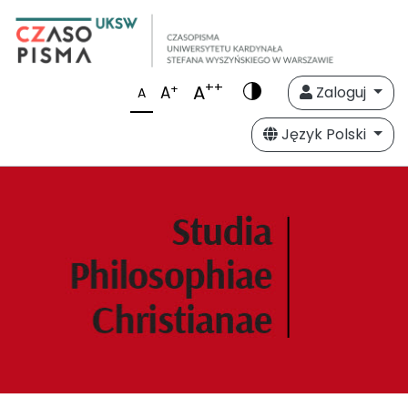
++
A
+
A
Zaloguj
A
Język Polski