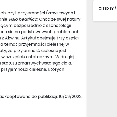
CITED BY /
ch, czyli przyjemności (zmysłowych i
anie
visio beatifica
. Choć ze swej natury
jącym bezpośrednio z eschatologii
kupiono się na podstawowych problemach
 z Akwinu. Artykuł obejmuje trzy części.
na temat przyjemności cielesnej w
y, że przyjemność cielesna jest
 w szczęściu ostatecznym. W drugiej
za statusu zmartwychwstałego ciała.
 przyjemności cielesne, których
aakceptowano do publikacji: 16/09/2022.