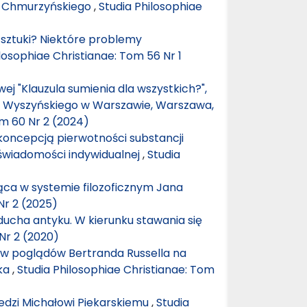
o Chmurzyńskiego
,
Studia Philosophiae
 sztuki? Niektóre problemy
losophiae Christianae: Tom 56 Nr 1
j "Klauzula sumienia dla wszystkich?",
ana Wyszyńskiego w Warszawie, Warszawa,
om 60 Nr 2 (2024)
 koncepcją pierwotności substancji
świadomości indywidualnej
,
Studia
ca w systemie filozoficznym Jana
Nr 2 (2025)
z ducha antyku. W kierunku stawania się
Nr 2 (2020)
yw poglądów Bertranda Russella na
tka
,
Studia Philosophiae Christianae: Tom
dzi Michałowi Piekarskiemu
,
Studia