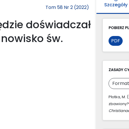
Szczegóły
Tom 58 Nr 2 (2022)
ędzie doświadczał
POBIERZ PL
anowisko św.
PDF
ZASADY C
Format
Płotka, M.
zbawiony?
Christiana