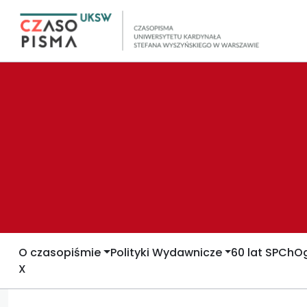
O czasopiśmie
Polityki Wydawnicze
60 lat SPCh
Og
X