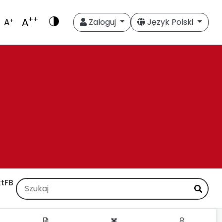
++
A
+
A
Zaloguj
Język Polski
t
FB