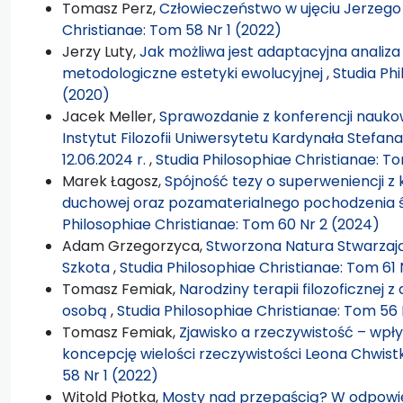
Tomasz Perz,
Człowieczeństwo w ujęciu Jerzeg
Christianae: Tom 58 Nr 1 (2022)
Jerzy Luty,
Jak możliwa jest adaptacyjna analiza
metodologiczne estetyki ewolucyjnej
,
Studia Phi
(2020)
Jacek Meller,
Sprawozdanie z konferencji naukowe
Instytut Filozofii Uniwersytetu Kardynała Stef
12.06.2024 r.
,
Studia Philosophiae Christianae: T
Marek Łagosz,
Spójność tezy o superweniencji z
duchowej oraz pozamaterialnego pochodzenia 
Philosophiae Christianae: Tom 60 Nr 2 (2024)
Adam Grzegorzyca,
Stworzona Natura Stwarzają
Szkota
,
Studia Philosophiae Christianae: Tom 61 
Tomasz Femiak,
Narodziny terapii filozoficznej 
osobą
,
Studia Philosophiae Christianae: Tom 56 
Tomasz Femiak,
Zjawisko a rzeczywistość – wpł
koncepcję wielości rzeczywistości Leona Chwis
58 Nr 1 (2022)
Witold Płotka,
Mosty nad przepaścią? W odpowie