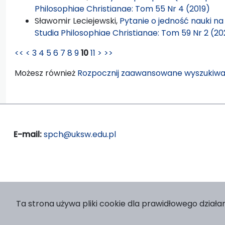
Philosophiae Christianae: Tom 55 Nr 4 (2019)
Sławomir Leciejewski,
Pytanie o jedność nauki na
Studia Philosophiae Christianae: Tom 59 Nr 2 (20
<<
<
3
4
5
6
7
8
9
10
11
>
>>
Możesz również
Rozpocznij zaawansowane wyszukiwa
E-mail:
spch@uksw.edu.pl
Ta strona używa pliki cookie dla prawidłowego działan