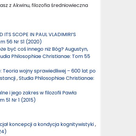
z z Akwinu, filozofia średniowieczna
 ITS SCOPE IN PAUL VLADIMIRI’S
om 56 Nr S1 (2020)
e być coś innego niż Bóg? Augustyn,
tudia Philosophiae Christianae: Tom 55
Teoria wojny sprawiedliwej – 600 lat po
stancji
,
Studia Philosophiae Christianae:
 i jego zakres w filozofii Pawła
m 51 Nr 1 (2015)
jał koncepcji a kondycja kognitywistyki
,
24)