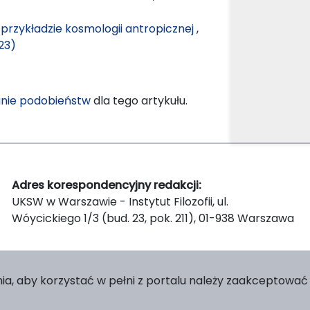
 przykładzie kosmologii antropicznej
,
23)
nie podobieństw
dla tego artykułu.
Adres korespondencyjny redakcji:
UKSW w Warszawie - Instytut Filozofii, ul.
Wóycickiego 1/3 (bud. 23, pok. 211), 01-938 Warszawa
ia, aby korzystać w pełni z portalu należy zaakceptować p