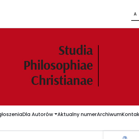
A
łoszenia
Dla Autorów
Aktualny numer
Archiwum
Kontak