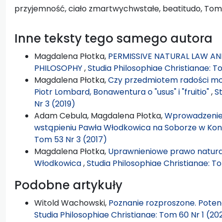
przyjemność, ciało zmartwychwstałe, beatitudo, Tomas
Inne teksty tego samego autora
Magdalena Płotka,
PERMISSIVE NATURAL LAW AND
PHILOSOPHY
,
Studia Philosophiae Christianae: T
Magdalena Płotka,
Czy przedmiotem radości moż
Piotr Lombard, Bonawentura o "usus" i "fruitio"
,
S
Nr 3 (2019)
Adam Cebula, Magdalena Płotka,
Wprowadzenie: 
wstąpieniu Pawła Włodkowica na Soborze w Kon
Tom 53 Nr 3 (2017)
Magdalena Płotka,
Uprawnieniowe prawo naturalne
Włodkowica
,
Studia Philosophiae Christianae: To
Podobne artykuły
Witold Wachowski,
Poznanie rozproszone. Potenc
Studia Philosophiae Christianae: Tom 60 Nr 1 (20