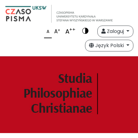
++
A
+
A
Zaloguj
A
Język Polski