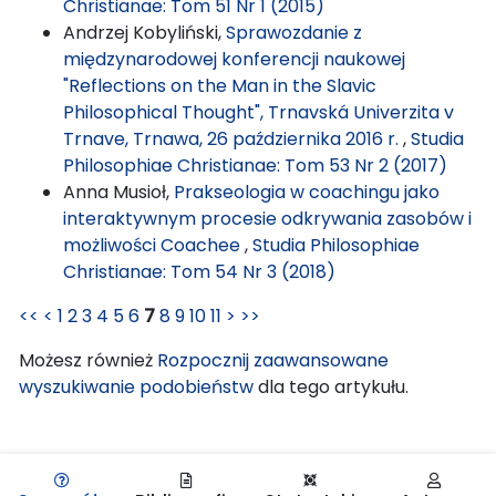
Christianae: Tom 51 Nr 1 (2015)
Andrzej Kobyliński,
Sprawozdanie z
międzynarodowej konferencji naukowej
"Reflections on the Man in the Slavic
Philosophical Thought", Trnavská Univerzita v
Trnave, Trnawa, 26 października 2016 r.
,
Studia
Philosophiae Christianae: Tom 53 Nr 2 (2017)
Anna Musioł,
Prakseologia w coachingu jako
interaktywnym procesie odkrywania zasobów i
możliwości Coachee
,
Studia Philosophiae
Christianae: Tom 54 Nr 3 (2018)
<<
<
1
2
3
4
5
6
7
8
9
10
11
>
>>
Możesz również
Rozpocznij zaawansowane
wyszukiwanie podobieństw
dla tego artykułu.