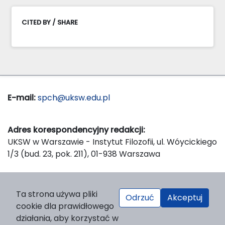
CITED BY / SHARE
E-mail:
spch@uksw.edu.pl
Adres korespondencyjny redakcji:
UKSW w Warszawie - Instytut Filozofii, ul. Wóycickiego
1/3 (bud. 23, pok. 211), 01-938 Warszawa
Wydawca:
Ta strona używa pliki
Odrzuć
Akceptuj
Wydawnictwo Naukowe UKSW, ul. Dewajtis 5, domek
cookie dla prawidłowego
nr 2, 01-815 Warszawa
działania, aby korzystać w
Strona WWW Wydawnictwa