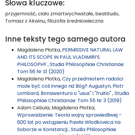
Słowa kluczowe:
przyjemność, ciało zmartwychwstałe, beatitudo,
Tomasz z Akwinu, filozofia średniowieczna
Inne teksty tego samego autora
Magdalena Płotka,
PERMISSIVE NATURAL LAW
AND ITS SCOPE IN PAUL VLADIMIRI’S
PHILOSOPHY
,
Studia Philosophiae Christianae:
Tom 56 Nr S1 (2020)
Magdalena Płotka,
Czy przedmiotem radości
może być coś innego niż Bóg? Augustyn, Piotr
Lombard, Bonawentura o "usus" i "fruitio"
,
Studia
Philosophiae Christianae: Tom 55 Nr 3 (2019)
Adam Cebula, Magdalena Płotka,
Wprowadzenie: Teoria wojny sprawiedliwej –
600 lat po wstąpieniu Pawła Włodkowica na
Soborze w Konstancji
,
Studia Philosophiae