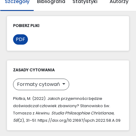
Szczegóły
Bibliografia
Statystyki
Autorzy
POBIERZ PLIKI
PDF
ZASADY CYTOWANIA
Formaty cytowań
Płotka, M. (2022). Jakich przyjemności będzie
doświadczał człowiek zbawiony? Stanowisko św.
Tomasza z Akwinu.
Studia Philosophiae Christianae
,
58
(2), 31–51. https://doi.org/10.21697/spch.2022.58.A.09