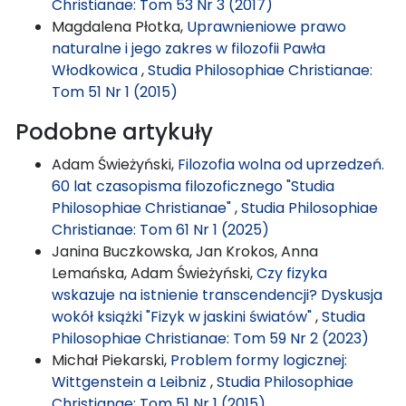
Christianae: Tom 53 Nr 3 (2017)
Magdalena Płotka,
Uprawnieniowe prawo
naturalne i jego zakres w filozofii Pawła
Włodkowica
,
Studia Philosophiae Christianae:
Tom 51 Nr 1 (2015)
Podobne artykuły
Adam Świeżyński,
Filozofia wolna od uprzedzeń.
60 lat czasopisma filozoficznego "Studia
Philosophiae Christianae"
,
Studia Philosophiae
Christianae: Tom 61 Nr 1 (2025)
Janina Buczkowska, Jan Krokos, Anna
Lemańska, Adam Świeżyński,
Czy fizyka
wskazuje na istnienie transcendencji? Dyskusja
wokół książki "Fizyk w jaskini światów"
,
Studia
Philosophiae Christianae: Tom 59 Nr 2 (2023)
Michał Piekarski,
Problem formy logicznej:
Wittgenstein a Leibniz
,
Studia Philosophiae
Christianae: Tom 51 Nr 1 (2015)