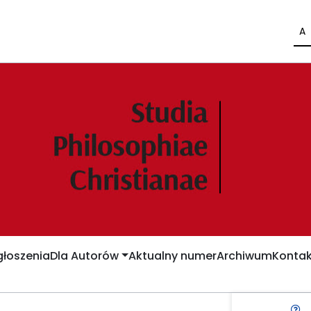
A
łoszenia
Dla Autorów
Aktualny numer
Archiwum
Kontak