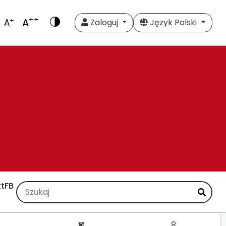
++
A
+
A
Zaloguj
Język Polski
t
FB