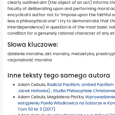
clearly outlined aim (the object of an act) informs
faculty of deliberating upon and performing moral ac
encyclical’s author not to “impose upon the faithful an
less a philosophical one” I try to demonstrate that
interdependence) in question is of the most basic na
condition for a genuinely rational character of any et
Słowa kluczowe:
działanie moralne, akt moralny, metaetyka, preskryp
racjonalność moralna
Inne teksty tego samego autora
Adam Cebula,
Radical Pacifism, Limited Pacifis
Jacek Hołówka)
,
Studia Philosophiae Christiana
Adam Cebula, Magdalena Płotka,
Wprowadzenie: 
wstąpieniu Pawła Włodkowica na Soborze w Kon
Tom 53 Nr 3 (2017)