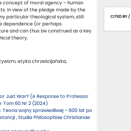
 the concept of moral agency – human
ts. In view of the pledge made by the
y particular theological system, still
CITED BY /
 the dependence (or perhaps
ture and can thus be construed as a key
hical theory.
tywizm, etyka chrześcijańska,
m or Just War? (A Response to Professor
e: Tom 60 Nr 2 (2024)
Teoria wojny sprawiedliwej – 600 lat po
stancji
,
Studia Philosophiae Christianae: