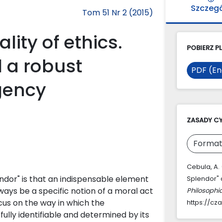
Szczeg
Tom 51 Nr 2 (2015)
lity of ethics.
POBIERZ PL
d a robust
PDF (En
gency
ZASADY C
Format
Cebula, A. (
ndor" is that an indispensable element
Splendor" 
ays be a specific notion of a moral act
Philosophi
cus on the way in which the
https://cz
fully identifiable and determined by its