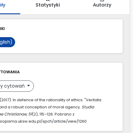
óły
Statystyki
Autorzy
IKI
glish)
YTOWANIA
y cytowań
2017). In defence of the rationality of ethics. "Veritatis
and a robust conception of moral agency.
Studia
ae Christianae
,
51
(2), 115–126. Pobrano z
asopisma.uksw.edu.pl/spch/article/view/1260