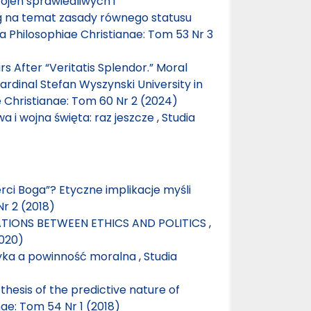
Wojen sprawiedliwych i
ag na temat zasady równego statusu
ia Philosophiae Christianae: Tom 53 Nr 3
 After “Veritatis Splendor.” Moral
rdinal Stefan Wyszynski University in
e Christianae: Tom 60 Nr 2 (2024)
a i wojna święta: raz jeszcze
,
Studia
ci Boga”? Etyczne implikacje myśli
Nr 2 (2018)
TIONS BETWEEN ETHICS AND POLITICS
,
2020)
yka a powinność moralna
,
Studia
hesis of the predictive nature of
nae: Tom 54 Nr 1 (2018)