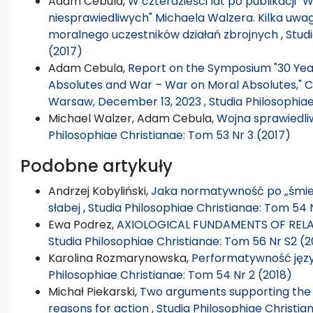
Adam Cebula,
W czterdzieści lat po publikacji "
niesprawiedliwych" Michaela Walzera. Kilka uw
moralnego uczestników działań zbrojnych
,
Stud
(2017)
Adam Cebula,
Report on the Symposium "30 Years
Absolutes and War – War on Moral Absolutes," Ca
Warsaw, December 13, 2023
,
Studia Philosophia
Michael Walzer, Adam Cebula,
Wojna sprawiedliw
Philosophiae Christianae: Tom 53 Nr 3 (2017)
Podobne artykuły
Andrzej Kobyliński,
Jaka normatywność po „śmier
słabej
,
Studia Philosophiae Christianae: Tom 54 
Ewa Podrez,
AXIOLOGICAL FUNDAMENTS OF RELA
Studia Philosophiae Christianae: Tom 56 Nr S2 (
Karolina Rozmarynowska,
Performatywność jęz
Philosophiae Christianae: Tom 54 Nr 2 (2018)
Michał Piekarski,
Two arguments supporting the t
reasons for action
,
Studia Philosophiae Christia