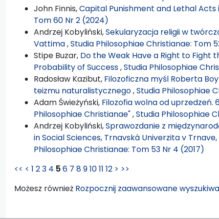
John Finnis,
Capital Punishment and Lethal Acts
Tom 60 Nr 2 (2024)
Andrzej Kobyliński,
Sekularyzacja religii w twórcz
Vattima
,
Studia Philosophiae Christianae: Tom 5
Stipe Buzar,
Do the Weak Have a Right to Fight 
Probability of Success
,
Studia Philosophiae Chri
Radosław Kazibut,
Filozoficzna myśl Roberta Boy
teizmu naturalistycznego
,
Studia Philosophiae C
Adam Świeżyński,
Filozofia wolna od uprzedzeń. 
Philosophiae Christianae"
,
Studia Philosophiae C
Andrzej Kobyliński,
Sprawozdanie z międzynarodo
in Social Sciences, Trnavská Univerzita v Trnave
Philosophiae Christianae: Tom 53 Nr 4 (2017)
<<
<
1
2
3
4
5
6
7
8
9
10
11
12
>
>>
Możesz również
Rozpocznij zaawansowane wyszukiwa