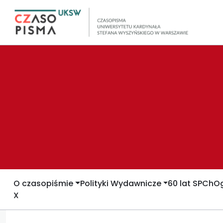
O czasopiśmie
Polityki Wydawnicze
60 lat SPCh
Og
X