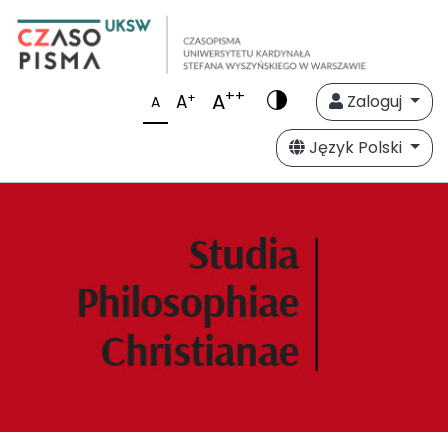
++
A
+
A
Zaloguj
A
Język Polski