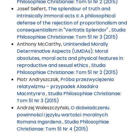
Philosophiae Christianae: Tom 51 Nr 2 (2015)
Josef Seifert,
The splendour of truth and
intrinsically immoral acts II: A philosophical
defense of the rejection of proportionalism and
consequentialism in "Veritatis Splendor"
,
Studia
Philosophiae Christianae: Tom 51 Nr 3 (2015)
Anthony McCarthy,
Unintended Morally
Determinative Aspects (UMDAs): Moral
absolutes, moral acts and physical features in
reproductive and sexual ethics
,
Studia
Philosophiae Christianae: Tom 51 Nr 2 (2015)
Piotr Andryszczak,
Próba przezwyciężenia
relatywizmu – przypadek Alasdaira
MacIntyre’a
,
Studia Philosophiae Christianae:
Tom 51 Nr 3 (2015)
Andrzej Waleszczyński,
O doświadczeniu
powinności i języku wartości moralnych
Romana Ingardena
,
Studia Philosophiae
Christianae: Tom 51 Nr 4 (2015)