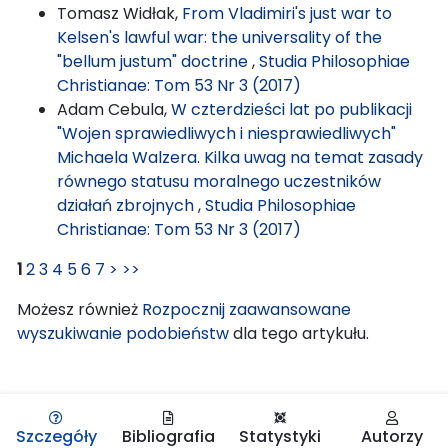
Tomasz Widłak,
From Vladimiri's just war to
Kelsen's lawful war: the universality of the
"bellum justum" doctrine
,
Studia Philosophiae
Christianae: Tom 53 Nr 3 (2017)
Adam Cebula,
W czterdzieści lat po publikacji
"Wojen sprawiedliwych i niesprawiedliwych"
Michaela Walzera. Kilka uwag na temat zasady
równego statusu moralnego uczestników
działań zbrojnych
,
Studia Philosophiae
Christianae: Tom 53 Nr 3 (2017)
1
2
3
4
5
6
7
>
>>
Możesz również
Rozpocznij zaawansowane
wyszukiwanie podobieństw
dla tego artykułu.
Szczegóły
Bibliografia
Statystyki
Autorzy