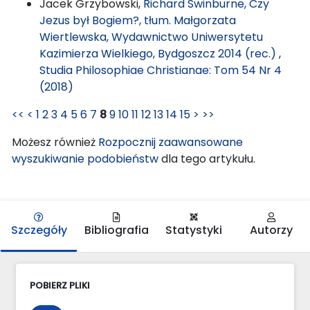
Jacek Grzybowski,
Richard Swinburne, Czy
Jezus był Bogiem?, tłum. Małgorzata
Wiertlewska, Wydawnictwo Uniwersytetu
Kazimierza Wielkiego, Bydgoszcz 2014 (rec.)
,
Studia Philosophiae Christianae: Tom 54 Nr 4
(2018)
<<
<
1
2
3
4
5
6
7
8
9
10
11
12
13
14
15
>
>>
Możesz również
Rozpocznij zaawansowane
wyszukiwanie podobieństw
dla tego artykułu.
Szczegóły
Bibliografia
Statystyki
Autorzy
POBIERZ PLIKI