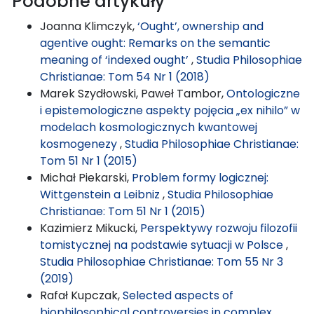
Podobne artykuły
Joanna Klimczyk,
‘Ought’, ownership and
agentive ought: Remarks on the semantic
meaning of ‘indexed ought’
,
Studia Philosophiae
Christianae: Tom 54 Nr 1 (2018)
Marek Szydłowski, Paweł Tambor,
Ontologiczne
i epistemologiczne aspekty pojęcia „ex nihilo” w
modelach kosmologicznych kwantowej
kosmogenezy
,
Studia Philosophiae Christianae:
Tom 51 Nr 1 (2015)
Michał Piekarski,
Problem formy logicznej:
Wittgenstein a Leibniz
,
Studia Philosophiae
Christianae: Tom 51 Nr 1 (2015)
Kazimierz Mikucki,
Perspektywy rozwoju filozofii
tomistycznej na podstawie sytuacji w Polsce
,
Studia Philosophiae Christianae: Tom 55 Nr 3
(2019)
Rafał Kupczak,
Selected aspects of
biophilosophical controversies in complex