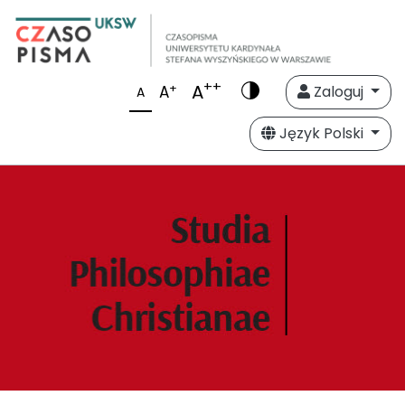
++
A
+
A
Zaloguj
A
Język Polski