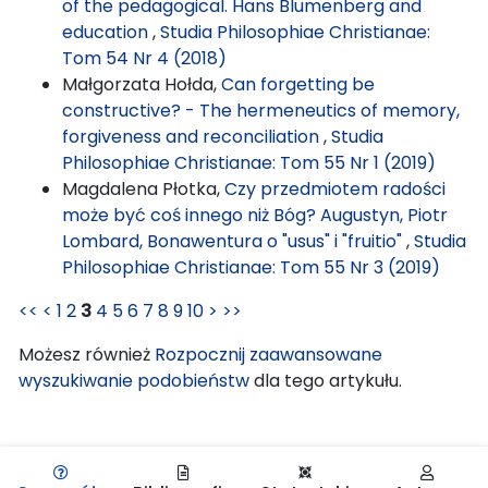
of the pedagogical. Hans Blumenberg and
education
,
Studia Philosophiae Christianae:
Tom 54 Nr 4 (2018)
Małgorzata Hołda,
Can forgetting be
constructive? - The hermeneutics of memory,
forgiveness and reconciliation
,
Studia
Philosophiae Christianae: Tom 55 Nr 1 (2019)
Magdalena Płotka,
Czy przedmiotem radości
może być coś innego niż Bóg? Augustyn, Piotr
Lombard, Bonawentura o "usus" i "fruitio"
,
Studia
Philosophiae Christianae: Tom 55 Nr 3 (2019)
<<
<
1
2
3
4
5
6
7
8
9
10
>
>>
Możesz również
Rozpocznij zaawansowane
wyszukiwanie podobieństw
dla tego artykułu.