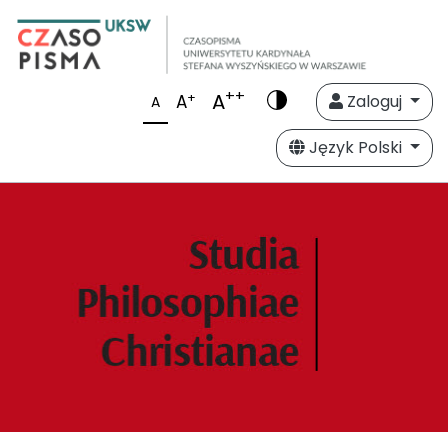
++
A
+
A
Zaloguj
A
Język Polski