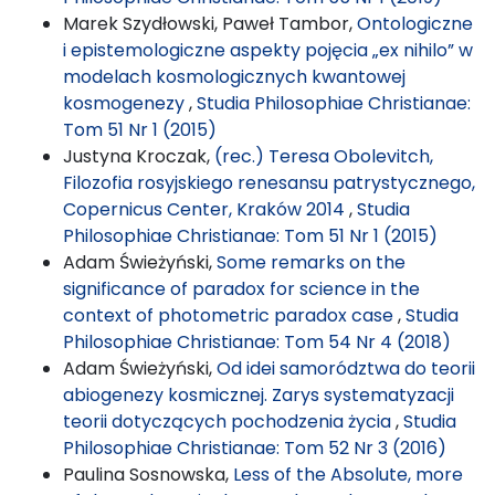
Marek Szydłowski, Paweł Tambor,
Ontologiczne
i epistemologiczne aspekty pojęcia „ex nihilo” w
modelach kosmologicznych kwantowej
kosmogenezy
,
Studia Philosophiae Christianae:
Tom 51 Nr 1 (2015)
Justyna Kroczak,
(rec.) Teresa Obolevitch,
Filozofia rosyjskiego renesansu patrystycznego,
Copernicus Center, Kraków 2014
,
Studia
Philosophiae Christianae: Tom 51 Nr 1 (2015)
Adam Świeżyński,
Some remarks on the
significance of paradox for science in the
context of photometric paradox case
,
Studia
Philosophiae Christianae: Tom 54 Nr 4 (2018)
Adam Świeżyński,
Od idei samorództwa do teorii
abiogenezy kosmicznej. Zarys systematyzacji
teorii dotyczących pochodzenia życia
,
Studia
Philosophiae Christianae: Tom 52 Nr 3 (2016)
Paulina Sosnowska,
Less of the Absolute, more