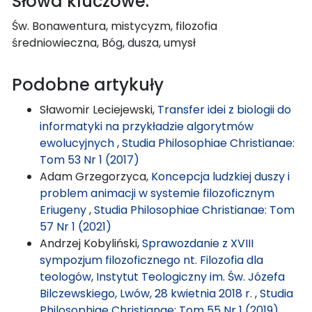
Słowa kluczowe:
Św. Bonawentura, mistycyzm, filozofia
średniowieczna, Bóg, dusza, umysł
Podobne artykuły
Sławomir Leciejewski,
Transfer idei z biologii do
informatyki na przykładzie algorytmów
ewolucyjnych
,
Studia Philosophiae Christianae:
Tom 53 Nr 1 (2017)
Adam Grzegorzyca,
Koncepcja ludzkiej duszy i
problem animacji w systemie filozoficznym
Eriugeny
,
Studia Philosophiae Christianae: Tom
57 Nr 1 (2021)
Andrzej Kobyliński,
Sprawozdanie z XVIII
sympozjum filozoficznego nt. Filozofia dla
teologów, Instytut Teologiczny im. Św. Józefa
Bilczewskiego, Lwów, 28 kwietnia 2018 r.
,
Studia
Philosophiae Christianae: Tom 55 Nr 1 (2019)