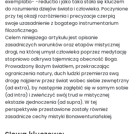
exemplatio- -reductio i jako taka stała się kluczem
do rozumienia dziejów świata i człowieka. Poczynione
przy tej okazji rozróżnienia i precyzacje czerpią
swoje uzasadnienie z bogatego instrumentarium
filozoficznego.
Celem niniejszego artykułu jest opisanie
zasadniczych warunków oraz etapów mistycznej
drogi, na której umysł człowieka poprzez medytację
stopniowo odkrywa tajemniczą obecność Boga.
Prowadzony Bożym światłem, przekraczając
ograniczenia natury, duch ludzki przemierza swą
drogę najpierw przez świat wobec siebie zewnętrzny
(ad extra), by następnie zagłębić się w samym sobie
(ad intra) i zwieńczyć swój trud w mistycznej
ekstazie zjednoczenia (ad supra). W tej
perspektywie przestawione zostały również
zasadnicze cechy mistyki Bonawenturiańskiej.