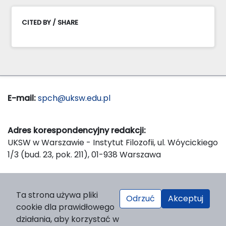
CITED BY / SHARE
E-mail:
spch@uksw.edu.pl
Adres korespondencyjny redakcji:
UKSW w Warszawie - Instytut Filozofii, ul. Wóycickiego
1/3 (bud. 23, pok. 211), 01-938 Warszawa
Wydawca:
Ta strona używa pliki
Odrzuć
Akceptuj
Wydawnictwo Naukowe UKSW, ul. Dewajtis 5, domek
cookie dla prawidłowego
nr 2, 01-815 Warszawa
działania, aby korzystać w
Strona WWW Wydawnictwa