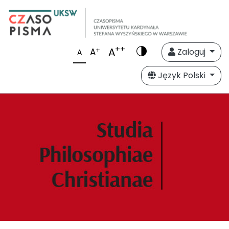
++
A
+
A
Zaloguj
A
Język Polski