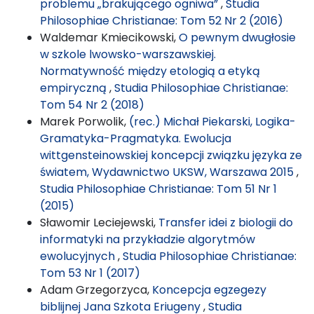
problemu „brakującego ogniwa”
,
Studia
Philosophiae Christianae: Tom 52 Nr 2 (2016)
Waldemar Kmiecikowski,
O pewnym dwugłosie
w szkole lwowsko-warszawskiej.
Normatywność między etologią a etyką
empiryczną
,
Studia Philosophiae Christianae:
Tom 54 Nr 2 (2018)
Marek Porwolik,
(rec.) Michał Piekarski, Logika-
Gramatyka-Pragmatyka. Ewolucja
wittgensteinowskiej koncepcji związku języka ze
światem, Wydawnictwo UKSW, Warszawa 2015
,
Studia Philosophiae Christianae: Tom 51 Nr 1
(2015)
Sławomir Leciejewski,
Transfer idei z biologii do
informatyki na przykładzie algorytmów
ewolucyjnych
,
Studia Philosophiae Christianae:
Tom 53 Nr 1 (2017)
Adam Grzegorzyca,
Koncepcja egzegezy
biblijnej Jana Szkota Eriugeny
,
Studia