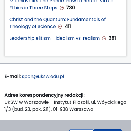
Machiavelli’s The Prince: How to Refute Virtue
Ethics in Three Steps
730
Christ and the Quantum: Fundamentals of
Theology of Science
411
Leadership elitism – idealism vs. realism
381
E-mail:
spch@uksw.edu.pl
Adres korespondencyjny redakcji:
UKSW w Warszawie - Instytut Filozofii, ul. Wóycickiego
1/3 (bud. 23, pok. 211), 01-938 Warszawa
Wydawca: