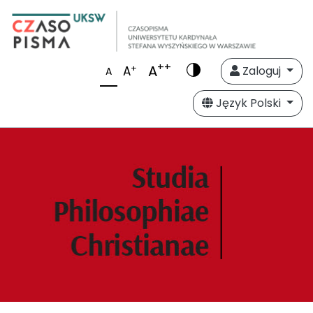
++
A
+
A
Zaloguj
A
Język Polski