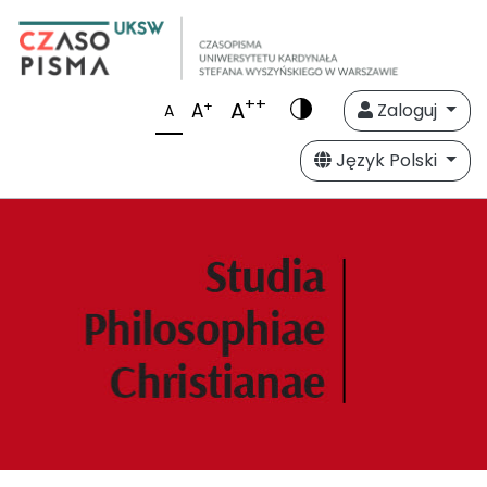
++
A
+
A
Zaloguj
A
Język Polski