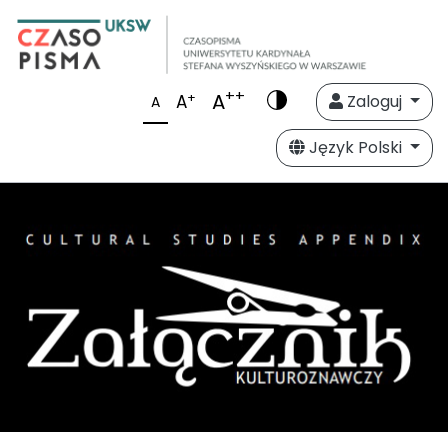
++
A
+
A
Zaloguj
A
Język Polski