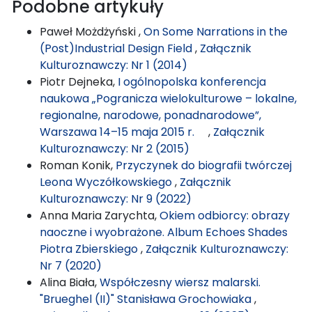
Podobne artykuły
Paweł Możdżyński ,
On Some Narrations in the
(Post)Industrial Design Field
,
Załącznik
Kulturoznawczy: Nr 1 (2014)
Piotr Dejneka,
I ogólnopolska konferencja
naukowa „Pogranicza wielokulturowe – lokalne,
regionalne, narodowe, ponadnarodowe”,
Warszawa 14–15 maja 2015 r.
,
Załącznik
Kulturoznawczy: Nr 2 (2015)
Roman Konik,
Przyczynek do biografii twórczej
Leona Wyczółkowskiego
,
Załącznik
Kulturoznawczy: Nr 9 (2022)
Anna Maria Zarychta,
Okiem odbiorcy: obrazy
naoczne i wyobrażone. Album Echoes Shades
Piotra Zbierskiego
,
Załącznik Kulturoznawczy:
Nr 7 (2020)
Alina Biała,
Współczesny wiersz malarski.
"Brueghel (II)" Stanisława Grochowiaka
,