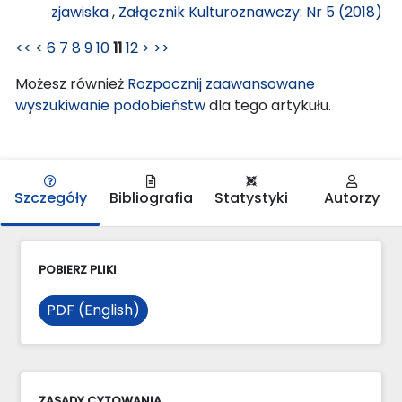
zjawiska
,
Załącznik Kulturoznawczy: Nr 5 (2018)
<<
<
6
7
8
9
10
11
12
>
>>
Możesz również
Rozpocznij zaawansowane
wyszukiwanie podobieństw
dla tego artykułu.
Szczegóły
Bibliografia
Statystyki
Autorzy
POBIERZ PLIKI
PDF (English)
ZASADY CYTOWANIA