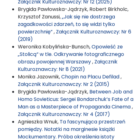
Załącznik Kulturoznawczy: Nr 12 (2025)
Brygida Pawłowska-Jądrzyk, Robert Birkholc,
Krzysztof Zanussi,
„Jak się nie dostrzega
zagadkowości zdarzeń, to się widzi tylko
powierzchnię”
,
Załącznik Kulturoznawczy: Nr 6
(2019)
Weronika Kobylińska-Bunsch,
Opowieść ze
„Stolicą” w tle. Odkrywanie fotograficznego
obrazu powojennej Warszawy
,
Załącznik
Kulturoznawczy: Nr 8 (2021)
Monika Jazownik,
Chopin na Placu Defilad
,
Załącznik Kulturoznawczy: Nr 2 (2015)
Brygida Pawłowska-Jądrzyk,
Between Job and
Homo Sovieticus: Sergei Bondarchuk’s Fate of a
Man as a Masterpiece of Propaganda Cinema
,
Załącznik Kulturoznawczy: Nr 4 (2017)
Agnieszka Wnuk,
Ta fascynująca przestrzeń
pomiędzy. Notatki na marginesie książki
Mockumentary. Próba określenia istoty