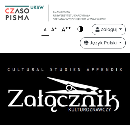
++
A
+
A
Zaloguj
A
Język Polski