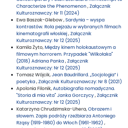
Characterize the Phenomenon
,
Załącznik
Kulturoznawczy: Nr 11 (2024)
Ewa Baszak-Glebow ,
Sardynia – wyspa
kontrastów. Rola pejzażu w wybranych filmach
kinematografii włoskiej
,
Załącznik
Kulturoznawczy: Nr 12 (2025)
Kamila Żyto,
Między kinem holokaustowym a
filmowym horrorem. Przypadek "Wilkołaka"
(2018) Adriana Panka
,
Załącznik
Kulturoznawczy: Nr 12 (2025)
Tomasz Wójcik,
Jean Baudrillard. „Socjologia” i
poetyka
,
Załącznik Kulturoznawczy: Nr 8 (2021)
Apolonia Filonik,
Autobiografia nomadyczna.
"Storia di mia vita" Janka Gorczycy
,
Załącznik
Kulturoznawczy: Nr 12 (2025)
Katarzyna Chrudzimska-Uhera,
Obrazem i
słowem. Zapis podróży rzeźbiarza Antoniego
Rząsy (1919-1980) do Włoch (1961-1962)
,