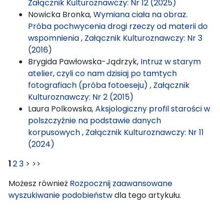
Załącznik Kulturoznawczy: Nr 12 (2025)
Nowicka Bronka,
Wymiana ciała na obraz.
Próba pochwycenia drogi rzeczy od materii do
wspomnienia
,
Załącznik Kulturoznawczy: Nr 3
(2016)
Brygida Pawłowska-Jądrzyk,
Intruz w starym
atelier, czyli co nam dzisiaj po tamtych
fotografiach (próba fotoeseju)
,
Załącznik
Kulturoznawczy: Nr 2 (2015)
Laura Polkowska,
Aksjologiczny profil starości w
polszczyźnie na podstawie danych
korpusowych
,
Załącznik Kulturoznawczy: Nr 11
(2024)
1
2
3
>
>>
Możesz również
Rozpocznij zaawansowane
wyszukiwanie podobieństw
dla tego artykułu.