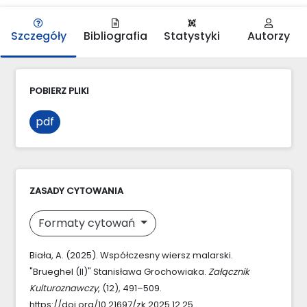
Szczegóły
Bibliografia
Statystyki
Autorzy
POBIERZ PLIKI
pdf
ZASADY CYTOWANIA
Formaty cytowań
Biała, A. (2025). Współczesny wiersz malarski.
"Brueghel (II)" Stanisława Grochowiaka.
Załącznik
Kulturoznawczy
, (12), 491–509.
https://doi.org/10.21697/zk.2025.12.25