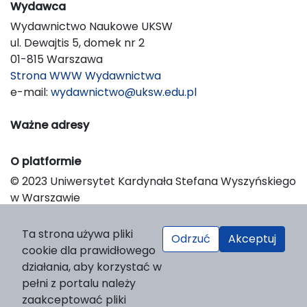
Wydawca
Wydawnictwo Naukowe UKSW
ul. Dewajtis 5, domek nr 2
01-815 Warszawa
Strona WWW Wydawnictwa
e-mail:
wydawnictwo@uksw.edu.pl
Ważne adresy
O platformie
© 2023 Uniwersytet Kardynała Stefana Wyszyńskiego
w Warszawie
Support & Customization by LIBCOM
Platform & Workflow by OJS/PKP
Ta strona używa pliki
Odrzuć
Akceptuj
cookie dla prawidłowego
działania, aby korzystać w
pełni z portalu należy
zaakceptować pliki