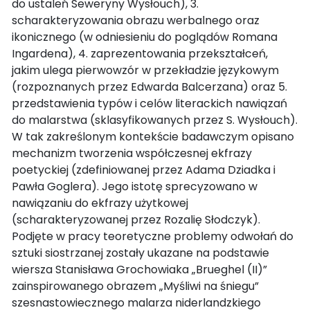
do ustaleń Seweryny Wysłouch), 3.
scharakteryzowania obrazu werbalnego oraz
ikonicznego (w odniesieniu do poglądów Romana
Ingardena), 4. zaprezentowania przekształceń,
jakim ulega pierwowzór w przekładzie językowym
(rozpoznanych przez Edwarda Balcerzana) oraz 5.
przedstawienia typów i celów literackich nawiązań
do malarstwa (sklasyfikowanych przez S. Wysłouch).
W tak zakreślonym kontekście badawczym opisano
mechanizm tworzenia współczesnej ekfrazy
poetyckiej (zdefiniowanej przez Adama Dziadka i
Pawła Goglera). Jego istotę sprecyzowano w
nawiązaniu do ekfrazy użytkowej
(scharakteryzowanej przez Rozalię Słodczyk).
Podjęte w pracy teoretyczne problemy odwołań do
sztuki siostrzanej zostały ukazane na podstawie
wiersza Stanisława Grochowiaka „Brueghel (II)”
zainspirowanego obrazem „Myśliwi na śniegu”
szesnastowiecznego malarza niderlandzkiego