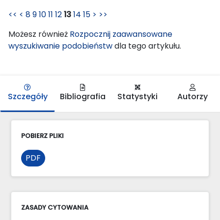
<<
<
8
9
10
11
12
13
14
15
>
>>
Możesz również
Rozpocznij zaawansowane
wyszukiwanie podobieństw
dla tego artykułu.
Szczegóły
Bibliografia
Statystyki
Autorzy
POBIERZ PLIKI
PDF
ZASADY CYTOWANIA