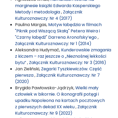
marginesie książki Edwarda Kasperskiego
Metody i metodologia
,
Załącznik
Kulturoznawczy: Nr 4 (2017)
Paulina Margas,
Motyw łabędzia w filmach
"Piknik pod Wiszącą Skałą" Petera Weira i
"Czarny łabędź" Darrena Aronofsky’ego
,
Załącznik Kulturoznawczy: Nr 1 (2014)
Aleksandra Hudymač,
Kunderowskie zmagania
z kiczem – raz jeszcze o „Nieznośnej lekkości
bytu”
,
Załącznik Kulturoznawczy: Nr 3 (2016)
Jan Zieliński,
Zegarki Tyszkiewiczów. Część
pierwsza
,
Załącznik Kulturoznawczy: Nr 7
(2020)
Brygida Pawłowska-Jądrzyk,
Wielki mały
człowiek w bikornie. O ikonografii potęgi i
upadku Napoleona na kartach pocztowych
z pierwszych dekad XX wieku
,
Załącznik
Kulturoznawczy: Nr 9 (2022)