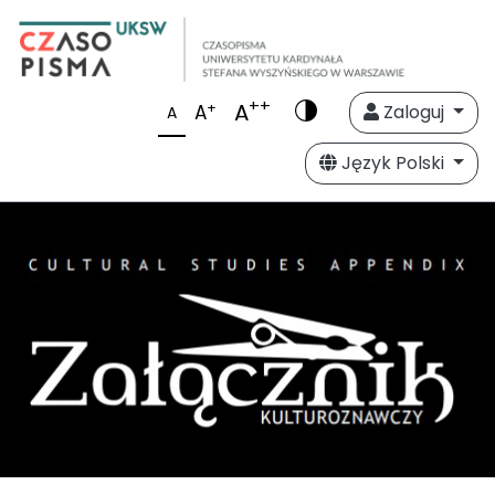
++
A
+
A
Zaloguj
A
Język Polski