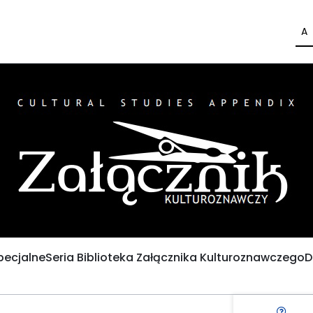
A
pecjalne
Seria Biblioteka Załącznika Kulturoznawczego
D