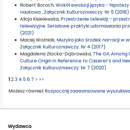
Robert Boroch,
Wokół ewolucji języka - hipotezy
naukowa
,
Załącznik Kulturoznawczy: Nr 5 (2018)
Alicja Kisielewska,
Przestrzenie telewizji – przest
telewizyjne. Serialowe praktyki udomawiania pr
(2021)
Maciej Woźniak,
Muzyka jako środek narracji w
Załącznik Kulturoznawczy: Nr 4 (2017)
Magdalena Złocka-Dąbrowska,
The GA Among G
Culture Origin in Reference to Cassirer’s and H
Załącznik Kulturoznawczy: Nr 7 (2020)
1
2
3
4
5
6
7
>
>>
Możesz również
Rozpocznij zaawansowane wyszukiwa
Wydawca