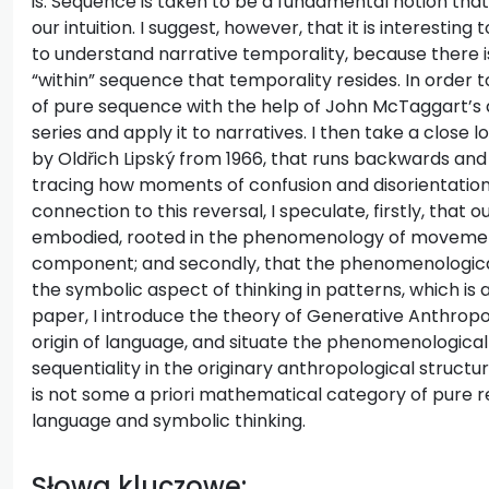
is. Sequence is taken to be a fundamental notion that 
our intuition. I suggest, however, that it is interestin
to understand narrative temporality, because there is
“within” sequence that temporality resides. In order to 
of pure sequence with the help of John McTaggart’s
series and apply it to narratives. I then take a close
by Oldřich Lipský from 1966, that runs backwards an
tracing how moments of confusion and disorientation 
connection to this reversal, I speculate, firstly, that o
embodied, rooted in the phenomenology of movement 
component; and secondly, that the phenomenological 
the symbolic aspect of thinking in patterns, which is a
paper, I introduce the theory of Generative Anthrop
origin of language, and situate the phenomenologic
sequentiality in the originary anthropological structu
is not some a priori mathematical category of pure re
language and symbolic thinking.
Słowa kluczowe: