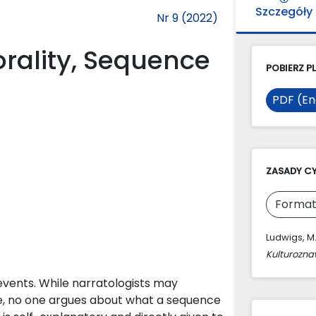
Szczegóły
Nr 9 (2022)
orality, Sequence
POBIERZ PL
PDF (En
ZASADY C
Format
Ludwigs, M
Kulturozn
 events. While narratologists may
be, no one argues about what a sequence