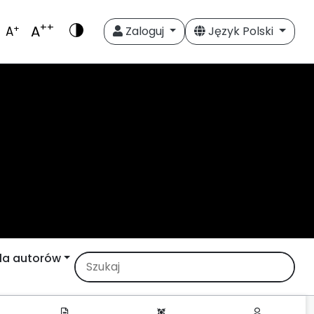
++
A
+
A
Zaloguj
Język Polski
la autorów