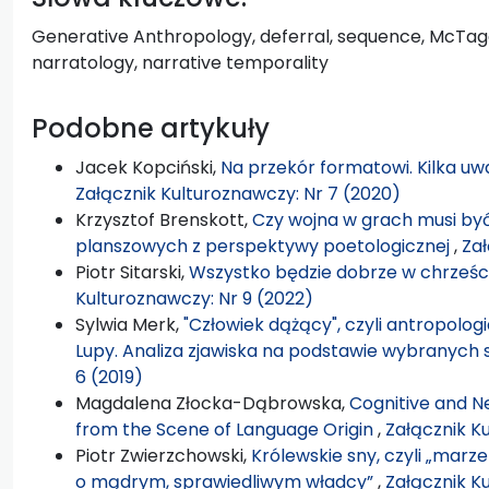
Generative Anthropology, deferral, sequence, McTagg
narratology, narrative temporality
Podobne artykuły
Jacek Kopciński,
Na przekór formatowi. Kilka 
Załącznik Kulturoznawczy: Nr 7 (2020)
Krzysztof Brenskott,
Czy wojna w grach musi b
planszowych z perspektywy poetologicznej
,
Zał
Piotr Sitarski,
Wszystko będzie dobrze w chrześc
Kulturoznawczy: Nr 9 (2022)
Sylwia Merk,
"Człowiek dążący", czyli antropologi
Lupy. Analiza zjawiska na podstawie wybranych 
6 (2019)
Magdalena Złocka-Dąbrowska,
Cognitive and Ne
from the Scene of Language Origin
,
Załącznik K
Piotr Zwierzchowski,
Królewskie sny, czyli „marz
o mądrym, sprawiedliwym władcy”
,
Załącznik K