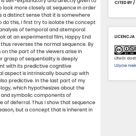
is self-explanatory and directly given to
CITED BY /
g to look more closely at sequence in order
 a distinct sense that it is somewhere
do this, I first try to isolate the concept
 analysis of temporal and atemporal
 look at an experimental film, Happy End
LICENCJA
d thus reverses the normal sequence. By
on the part of the viewers arise in
ur grasp of sequentiality is deeply
Utwór dostę
with its predictive cognitive
Użycie ni
aspect is intrinsically bound up with
lso predictive. In the last part of my
ology, which hypothesizes about the
al and symbolic components of
re of deferral. Thus I show that sequence
ason, but a concept that is inherent in