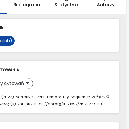
Bibliografia
Statystyki
Autorzy
IKI
glish)
YTOWANIA
y cytowań
. (2022). Narrative: Event, Temporality, Sequence.
Załącznik
awczy
, (9), 781–802. https://doi.org/10.21697/zk.2022.9.39