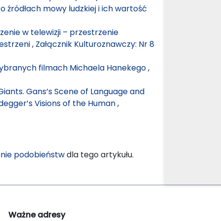
 o źródłach mowy ludzkiej i ich wartość
rzenie w telewizji – przestrzenie
zestrzeni
,
Załącznik Kulturoznawczy: Nr 8
 wybranych filmach Michaela Hanekego
,
iants. Gans’s Scene of Language and
eidegger’s Visions of the Human
,
nie podobieństw
dla tego artykułu.
Ważne adresy