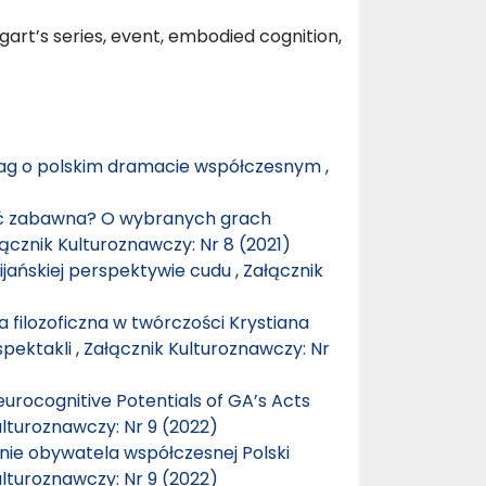
art’s series, event, embodied cognition,
uwag o polskim dramacie współczesnym
,
yć zabawna? O wybranych grach
ącznik Kulturoznawczy: Nr 8 (2021)
ijańskiej perspektywie cudu
,
Załącznik
a filozoficzna w twórczości Krystiana
spektakli
,
Załącznik Kulturoznawczy: Nr
urocognitive Potentials of GA’s Acts
ulturoznawczy: Nr 9 (2022)
enie obywatela współczesnej Polski
ulturoznawczy: Nr 9 (2022)