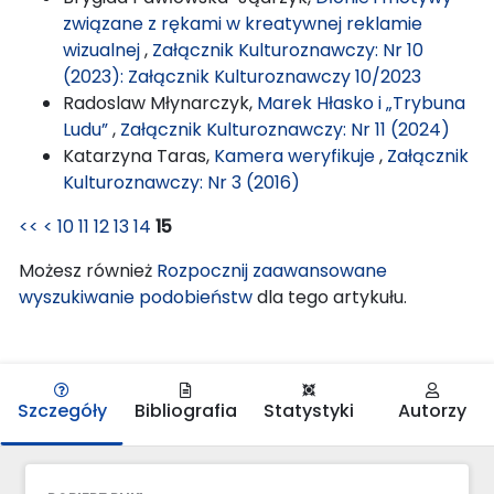
związane z rękami w kreatywnej reklamie
wizualnej
,
Załącznik Kulturoznawczy: Nr 10
(2023): Załącznik Kulturoznawczy 10/2023
Radoslaw Młynarczyk,
Marek Hłasko i „Trybuna
Ludu”
,
Załącznik Kulturoznawczy: Nr 11 (2024)
Katarzyna Taras,
Kamera weryfikuje
,
Załącznik
Kulturoznawczy: Nr 3 (2016)
<<
<
10
11
12
13
14
15
Możesz również
Rozpocznij zaawansowane
wyszukiwanie podobieństw
dla tego artykułu.
Szczegóły
Bibliografia
Statystyki
Autorzy