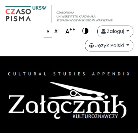
++
A
+
A
Zaloguj
A
Język Polski