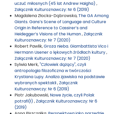
uczuć miłosnych (45 lat Andrew Haigha)
,
Załącznik Kulturoznawczy: Nr 6 (2019)
Magdalena Złocka-Dąbrowska,
The GA Among
Giants. Gans’s Scene of Language and Culture
Origin in Reference to Cassirer’s and
Heidegger’s Visions of the Human
,
Załącznik
Kulturoznawczy: Nr 7 (2020)
Robert Pawlik,
Groza nieba. Giambattista Vico i
Hermann Usener o lękowych źródłach kultury
,
Załącznik Kulturoznawczy: Nr 7 (2020)
Sylwia Merk,
"Człowiek dążący", czyli
antropologia filozoficzna w twórczości
Krystiana Lupy. Analiza zjawiska na podstawie
wybranych spektakli
,
Załącznik
Kulturoznawczy: Nr 6 (2019)
Piotr Jakubowski,
Nowe życie, czyli Polak
potrafi(ł)
,
Załącznik Kulturoznawczy: Nr 6
(2019)
Anna Piszczałka,
Perspektywa jako narzędzie