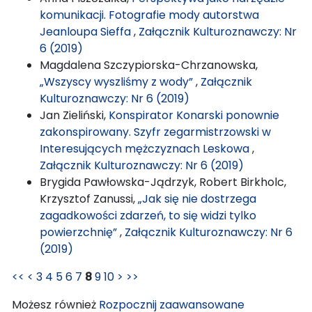
komunikacji. Fotografie mody autorstwa
Jeanloupa Sieffa
,
Załącznik Kulturoznawczy: Nr
6 (2019)
Magdalena Szczypiorska-Chrzanowska,
„Wszyscy wyszliśmy z wody”
,
Załącznik
Kulturoznawczy: Nr 6 (2019)
Jan Zieliński,
Konspirator Konarski ponownie
zakonspirowany. Szyfr zegarmistrzowski w
Interesujących mężczyznach Leskowa
,
Załącznik Kulturoznawczy: Nr 6 (2019)
Brygida Pawłowska-Jądrzyk, Robert Birkholc,
Krzysztof Zanussi,
„Jak się nie dostrzega
zagadkowości zdarzeń, to się widzi tylko
powierzchnię”
,
Załącznik Kulturoznawczy: Nr 6
(2019)
<<
<
3
4
5
6
7
8
9
10
>
>>
Możesz również
Rozpocznij zaawansowane