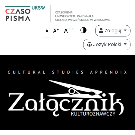
++
A
+
A
Zaloguj
A
Język Polski