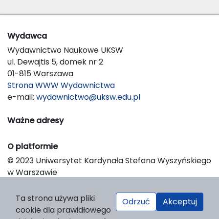
Wydawca
Wydawnictwo Naukowe UKSW
ul. Dewajtis 5, domek nr 2
01-815 Warszawa
Strona WWW Wydawnictwa
e-mail:
wydawnictwo@uksw.edu.pl
Ważne adresy
O platformie
© 2023 Uniwersytet Kardynała Stefana Wyszyńskiego
w Warszawie
Support & Customization by LIBCOM
Platform & Workflow by OJS/PKP
Ta strona używa pliki
Odrzuć
Akceptuj
cookie dla prawidłowego