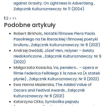
against Gravity. On Lightness in Advertising
,
Załącznik Kulturoznawczy: Nr 11 (2024)
1
2
>
>>
Podobne artykuły
Robert Birkholc,
Notatki filmowe Piera Paola
Pasoliniego na tle literackiej i filmowej poetyki
brulionu
,
Załącznik Kulturoznawczy: Nr 8 (2021)
Andrzej Gwóźdź,
Józef Hen, reżyser – światy
niedokończone
,
Załącznik Kulturoznawczy: Nr 9
(2022)
Małgorzata Kosacka,
Va, pensiero… – opera w
filmie Federica Felliniego E la nave va (A statek
płynie)
,
Załącznik Kulturoznawczy: Nr 9 (2022)
Ewa Hanna Mazierska,
The Added Value of
Oscars and Festival Awards
,
Załącznik
Kulturoznawczy: Nr 8 (2021)
Katarzyna Citko,
Symbolika pejzażu