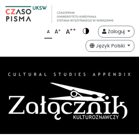
++
A
+
A
Zaloguj
A
Język Polski