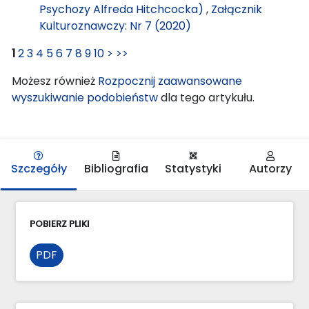
Psychozy Alfreda Hitchcocka)
,
Załącznik
Kulturoznawczy: Nr 7 (2020)
1
2
3
4
5
6
7
8
9
10
>
>>
Możesz również
Rozpocznij zaawansowane
wyszukiwanie podobieństw
dla tego artykułu.
Szczegóły
Bibliografia
Statystyki
Autorzy
POBIERZ PLIKI
PDF