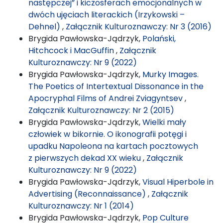
następczej” i kiczosferach emocjonalnych w
dwóch ujęciach literackich (Irzykowski –
Dehnel)
,
Załącznik Kulturoznawczy: Nr 3 (2016)
Brygida Pawłowska-Jądrzyk,
Polański,
Hitchcock i MacGuffin
,
Załącznik
Kulturoznawczy: Nr 9 (2022)
Brygida Pawłowska-Jądrzyk,
Murky Images.
The Poetics of Intertextual Dissonance in the
Apocryphal Films of Andrei Zviagyntsev
,
Załącznik Kulturoznawczy: Nr 2 (2015)
Brygida Pawłowska-Jądrzyk,
Wielki mały
człowiek w bikornie. O ikonografii potęgi i
upadku Napoleona na kartach pocztowych
z pierwszych dekad XX wieku
,
Załącznik
Kulturoznawczy: Nr 9 (2022)
Brygida Pawłowska-Jądrzyk,
Visual Hiperbole in
Advertising (Reconnaissance)
,
Załącznik
Kulturoznawczy: Nr 1 (2014)
Brygida Pawłowska-Jądrzyk,
Pop Culture