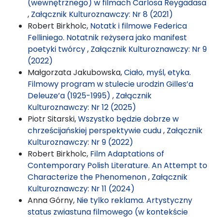
(wewnętrznego) w filmach Carlosa Reygadasa
,
Załącznik Kulturoznawczy: Nr 8 (2021)
Robert Birkholc,
Notatk i filmowe Federica
Felliniego. Notatnik reżysera jako manifest
poetyki twórcy
,
Załącznik Kulturoznawczy: Nr 9
(2022)
Małgorzata Jakubowska,
Ciało, myśl, etyka.
Filmowy program w stulecie urodzin Gilles’a
Deleuze’a (1925-1995)
,
Załącznik
Kulturoznawczy: Nr 12 (2025)
Piotr Sitarski,
Wszystko będzie dobrze w
chrześcijańskiej perspektywie cudu
,
Załącznik
Kulturoznawczy: Nr 9 (2022)
Robert Birkholc,
Film Adaptations of
Contemporary Polish Literature. An Attempt to
Characterize the Phenomenon
,
Załącznik
Kulturoznawczy: Nr 11 (2024)
Anna Górny,
Nie tylko reklama. Artystyczny
status zwiastuna filmowego (w kontekście