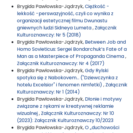
Brygida Pawłowska-Jądrzyk,
Ciężkość -
lekkość -perswazyjność, czyli co wynika z
organizacji estetycznej filmu Dwunastu
gniewnych ludzi Sidneya Lumeta
,
Załącznik
Kulturoznawczy: Nr 5 (2018)
Brygida Pawłowska-Jądrzyk,
Between Job and
Homo Sovieticus: Sergei Bondarchuk’s Fate of a
Man as a Masterpiece of Propaganda Cinema
,
Załącznik Kulturoznawczy: Nr 4 (2017)
Brygida Pawłowska-Jądrzyk,
Gdy Rylski
spotyka się z Nabokovem… ("Dziewczynka z
hotelu Excelsior" i fenomen nimfetki)
,
Załącznik
Kulturoznawczy: Nr 1 (2014)
Brygida Pawłowska-Jądrzyk,
Dłonie i motywy
związane z rękami w kreatywnej reklamie
wizualnej
,
Załącznik Kulturoznawczy: Nr 10
(2023): Załącznik Kulturoznawczy 10/2023
Brygida Pawłowska-Jądrzyk,
O „duchowości