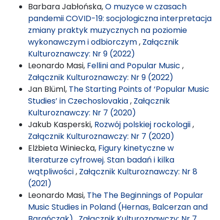
Barbara Jabłońska,
O muzyce w czasach
pandemii COVID-19: socjologiczna interpretacja
zmiany praktyk muzycznych na poziomie
wykonawczym i odbiorczym
,
Załącznik
Kulturoznawczy: Nr 9 (2022)
Leonardo Masi,
Fellini and Popular Music
,
Załącznik Kulturoznawczy: Nr 9 (2022)
Jan Blüml,
The Starting Points of ‘Popular Music
Studies’ in Czechoslovakia
,
Załącznik
Kulturoznawczy: Nr 7 (2020)
Jakub Kasperski,
Rozwój polskiej rockologii
,
Załącznik Kulturoznawczy: Nr 7 (2020)
Elżbieta Winiecka,
Figury kinetyczne w
literaturze cyfrowej. Stan badań i kilka
wątpliwości
,
Załącznik Kulturoznawczy: Nr 8
(2021)
Leonardo Masi,
The The Beginnings of Popular
Music Studies in Poland (Hernas, Balcerzan and
Barańczak)
,
Załącznik Kulturoznawczy: Nr 7