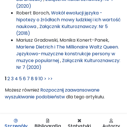
(2020)
Robert Boroch,
Wokół ewolucji języka -
hipotezy o źródłach mowy ludzkiej i ich wartość
naukowa
,
Załącznik Kulturoznawczy: Nr 5
(2018)
Mariusz Gradowski, Monika Konert-Panek,
Marlene Dietrich i The Millionaire Waltz Queen.
Językowo-muzyczne konstrukcje persony w
muzyce popularnej
,
Załącznik Kulturoznawczy:
Nr 7 (2020)
1
2
3
4
5
6
7
8
9
10
>
>>
Możesz również
Rozpocznij zaawansowane
wyszukiwanie podobieństw
dla tego artykułu.
Szczegóły
Bibliografia
Statystyki
Autorzy