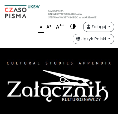
++
A
+
A
Zaloguj
A
Język Polski