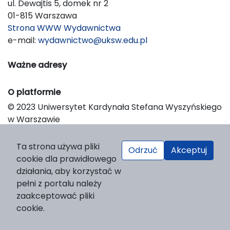
ul. Dewajtis 5, domek nr 2
01-815 Warszawa
Strona WWW Wydawnictwa
e-mail:
wydawnictwo@uksw.edu.pl
Ważne adresy
O platformie
© 2023 Uniwersytet Kardynała Stefana Wyszyńskiego
w Warszawie
Support & Customization by LIBCOM
Platform & Workflow by OJS/PKP
Ta strona używa pliki
Odrzuć
Akceptuj
cookie dla prawidłowego
działania, aby korzystać w
pełni z portalu należy
zaakceptować pliki
cookie.