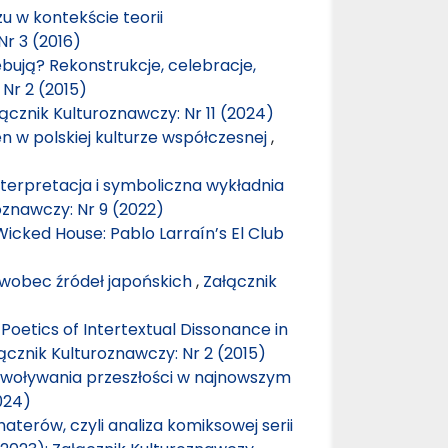
 w kontekście teorii
Nr 3 (2016)
ebują? Rekonstrukcje, celebracje,
Nr 2 (2015)
ącznik Kulturoznawczy: Nr 11 (2024)
en w polskiej kulturze współczesnej
,
nterpretacja i symboliczna wykładnia
oznawczy: Nr 9 (2022)
icked House: Pablo Larraín’s El Club
 wobec źródeł japońskich
,
Załącznik
Poetics of Intertextual Dissonance in
ącznik Kulturoznawczy: Nr 2 (2015)
zywoływania przeszłości w najnowszym
024)
terów, czyli analiza komiksowej serii