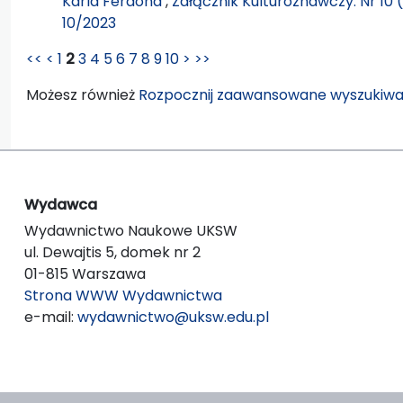
Karla Ferdona
,
Załącznik Kulturoznawczy: Nr 10 
10/2023
<<
<
1
2
3
4
5
6
7
8
9
10
>
>>
Możesz również
Rozpocznij zaawansowane wyszukiwa
Wydawca
Wydawnictwo Naukowe UKSW
ul. Dewajtis 5, domek nr 2
01-815 Warszawa
Strona WWW Wydawnictwa
e-mail:
wydawnictwo@uksw.edu.pl