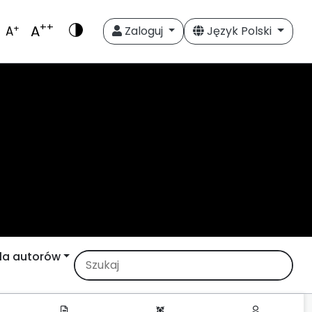
++
A
+
A
Zaloguj
Język Polski
la autorów