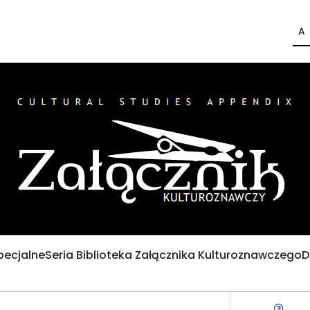
A
pecjalne
Seria Biblioteka Załącznika Kulturoznawczego
D