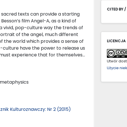
CITED BY /
sacred texts can provide a starting
 Besson’s film Angel-A, as a kind of
a vivid, pop-culture way the trends of
ortrait of the angel, much different
f the world which provides a sense of
LICENCJA
p-culture have the power to release us
 must experience that for themselves…
Utwór dostę
Użycie ni
, metaphysics
znik Kulturoznawczy: Nr 2 (2015)