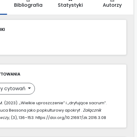
Bibliografia
Statystyki
Autorzy
IKI
YTOWANIA
y cytowań
M. (2023). „Wielkie uproszczenie” i „dryfujące sacrum”.
Luca Bessona jako popkulturowy apokryf .
Załącznik
awczy
, (3), 136–153. https://doi.org/10.21697/zk.2016.3.08