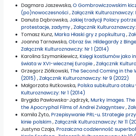
Dagmara Jaszewska,
O Gombrowiczowskim kiczu
(po)nowoczesności
,
Załącznik Kulturoznawczy: 
Danuta Dąbrowska,
Jakiej tradycji Polacy potrz
protestacje, zadymy
,
Załącznik Kulturoznawczy: 
Tomasz Kunz,
Marka Hłaski gry z popkulturą
,
Zał
Joanna Tarnawska,
Obraz św. Hildegardy z Bing
Załącznik Kulturoznawczy: Nr 1 (2014)
Karolina Szymankiewicz,
Księgi kostiumów jako i
świata w XVI-wiecznej Europie
,
Załącznik Kultur
Grzegorz Ziółkowski,
The Second Coming in the W
(2015)
,
Załącznik Kulturoznawczy: Nr 9 (2022)
Małgorzata Rutkowska,
Polska subkultura otaku
Kulturoznawczy: Nr 1 (2014)
Brygida Pawłowska-Jądrzyk,
Murky Images. The 
the Apocryphal Films of Andrei Zviagyntsev
,
Zał
Kamila Żyto,
Przepisywanie PRL-u. Strategie pr
kinie polskim
,
Załącznik Kulturoznawczy: Nr 11 (2
Justyna Czaja,
Prozaiczna codzienność superboha