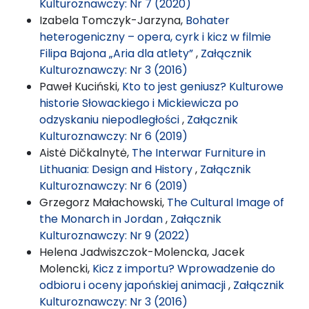
Kulturoznawczy: Nr 7 (2020)
Izabela Tomczyk-Jarzyna,
Bohater
heterogeniczny – opera, cyrk i kicz w filmie
Filipa Bajona „Aria dla atlety”
,
Załącznik
Kulturoznawczy: Nr 3 (2016)
Paweł Kuciński,
Kto to jest geniusz? Kulturowe
historie Słowackiego i Mickiewicza po
odzyskaniu niepodległości
,
Załącznik
Kulturoznawczy: Nr 6 (2019)
Aistė Dičkalnytė,
The Interwar Furniture in
Lithuania: Design and History
,
Załącznik
Kulturoznawczy: Nr 6 (2019)
Grzegorz Małachowski,
The Cultural Image of
the Monarch in Jordan
,
Załącznik
Kulturoznawczy: Nr 9 (2022)
Helena Jadwiszczok-Molencka, Jacek
Molencki,
Kicz z importu? Wprowadzenie do
odbioru i oceny japońskiej animacji
,
Załącznik
Kulturoznawczy: Nr 3 (2016)