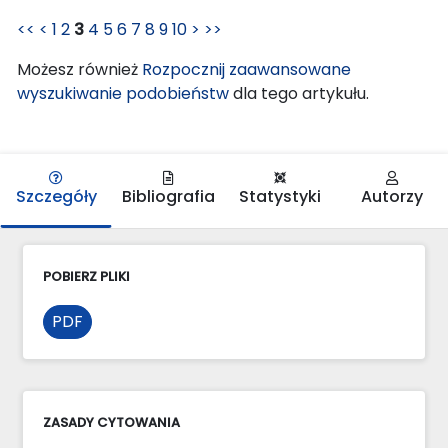
<<
<
1
2
3
4
5
6
7
8
9
10
>
>>
Możesz również
Rozpocznij zaawansowane
wyszukiwanie podobieństw
dla tego artykułu.
Szczegóły
Bibliografia
Statystyki
Autorzy
POBIERZ PLIKI
PDF
ZASADY CYTOWANIA