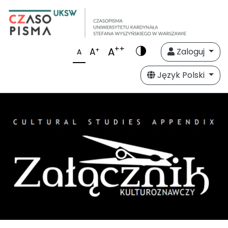
++
A
+
A
Zaloguj
A
Język Polski