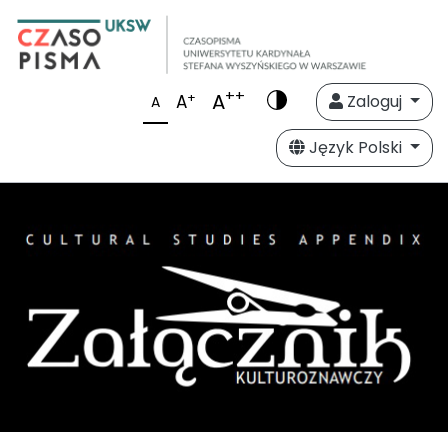
++
A
+
A
Zaloguj
A
Język Polski