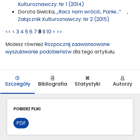
Kulturoznawczy: Nr 1 (2014)
Dorota Siwicka,
„Racz nam wrócić, Panie...”
,
Załącznik Kulturoznawczy: Nr 2 (2015)
<<
<
3
4
5
6
7
8
9
10
>
>>
Możesz również
Rozpocznij zaawansowane
wyszukiwanie podobieństw
dla tego artykułu.
Szczegóły
Bibliografia
Statystyki
Autorzy
POBIERZ PLIKI
PDF