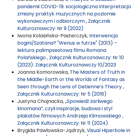
pandemii COVID-19: socjologiczna interpretacja
zmiany praktyk muzycznych na poziomie
wykonawczym i odbiorczym
,
Załącznik
Kulturoznawczy: Nr 9 (2022)
Iwona Kolasińska-Pasterczyk,
Interwencja
bogini/Szatana? "Wenus w futrze" (2013) –
lektura palimpsestowa filmu Romana
Polańskiego
,
Załącznik Kulturoznawczy: Nr 10
(2023): Załącznik Kulturoznawczy 10/2023
Joanna Komorowska,
The Masters of Truth in
the Middle-Earth or the Worlds of Fantasy as
Seen through the Lens of Detienne’s Theory
,
Załącznik Kulturoznawczy: Nr 5 (2018)
Justyna Chojnacka,
„Spowiedź żarliwego
kinomana”, czyli inspiracje, budowa i styl
plakatów filmowych Andrzeja Klimowskiego
,
Załącznik Kulturoznawczy: Nr 11 (2024)
Brygida Pawłowska-Jądrzyk,
Visual Hiperbole in