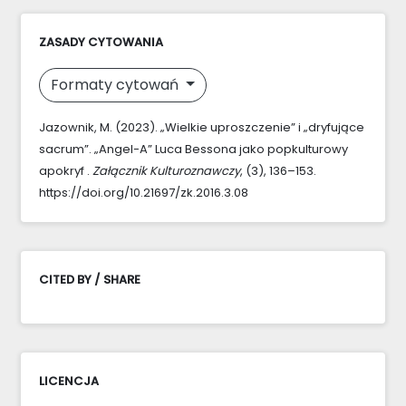
ZASADY CYTOWANIA
Formaty cytowań
Jazownik, M. (2023). „Wielkie uproszczenie” i „dryfujące
sacrum”. „Angel-A” Luca Bessona jako popkulturowy
apokryf .
Załącznik Kulturoznawczy
, (3), 136–153.
https://doi.org/10.21697/zk.2016.3.08
CITED BY / SHARE
LICENCJA