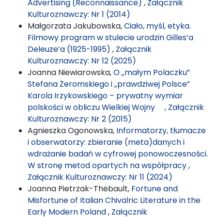
Advertising (Reconnaissance)
,
Załącznik
Kulturoznawczy: Nr 1 (2014)
Małgorzata Jakubowska,
Ciało, myśl, etyka.
Filmowy program w stulecie urodzin Gilles’a
Deleuze’a (1925-1995)
,
Załącznik
Kulturoznawczy: Nr 12 (2025)
Joanna Niewiarowska,
O „małym Polaczku”
Stefana Żeromskiego i „prawdziwej Polsce”
Karola Irzykowskiego – prywatny wymiar
polskości w obliczu Wielkiej Wojny
,
Załącznik
Kulturoznawczy: Nr 2 (2015)
Agnieszka Ogonowska,
Informatorzy, tłumacze
i obserwatorzy: zbieranie (meta)danych i
wdrażanie badań w cyfrowej ponowoczesności.
W stronę metod opartych na współpracy
,
Załącznik Kulturoznawczy: Nr 11 (2024)
Joanna Pietrzak-Thėbault,
Fortune and
Misfortune of Italian Chivalric Literature in the
Early Modern Poland
,
Załącznik