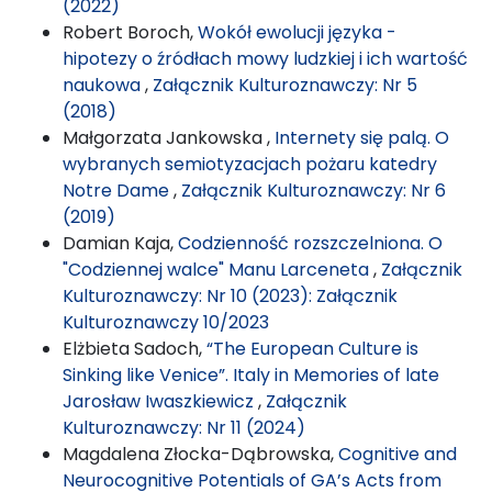
(2022)
Robert Boroch,
Wokół ewolucji języka -
hipotezy o źródłach mowy ludzkiej i ich wartość
naukowa
,
Załącznik Kulturoznawczy: Nr 5
(2018)
Małgorzata Jankowska ,
Internety się palą. O
wybranych semiotyzacjach pożaru katedry
Notre Dame
,
Załącznik Kulturoznawczy: Nr 6
(2019)
Damian Kaja,
Codzienność rozszczelniona. O
"Codziennej walce" Manu Larceneta
,
Załącznik
Kulturoznawczy: Nr 10 (2023): Załącznik
Kulturoznawczy 10/2023
Elżbieta Sadoch,
“The European Culture is
Sinking like Venice”. Italy in Memories of late
Jarosław Iwaszkiewicz
,
Załącznik
Kulturoznawczy: Nr 11 (2024)
Magdalena Złocka-Dąbrowska,
Cognitive and
Neurocognitive Potentials of GA’s Acts from