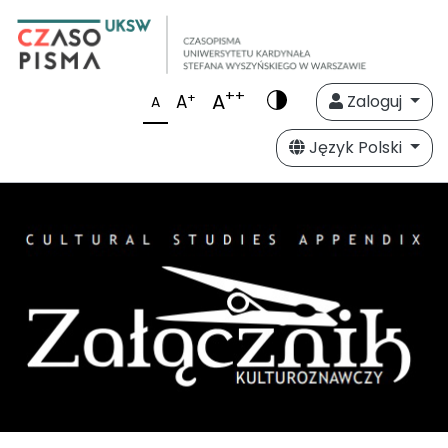
++
A
+
A
Zaloguj
A
Język Polski