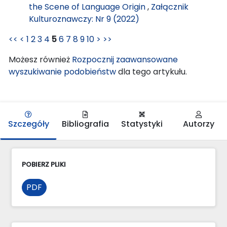
the Scene of Language Origin
,
Załącznik
Kulturoznawczy: Nr 9 (2022)
<<
<
1
2
3
4
5
6
7
8
9
10
>
>>
Możesz również
Rozpocznij zaawansowane
wyszukiwanie podobieństw
dla tego artykułu.
Szczegóły
Bibliografia
Statystyki
Autorzy
POBIERZ PLIKI
PDF