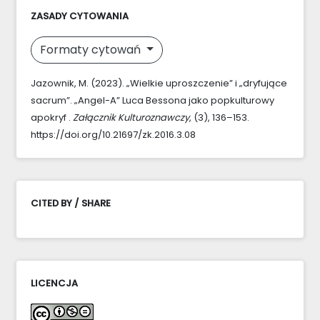
ZASADY CYTOWANIA
Formaty cytowań
Jazownik, M. (2023). „Wielkie uproszczenie” i „dryfujące
sacrum”. „Angel-A” Luca Bessona jako popkulturowy
apokryf .
Załącznik Kulturoznawczy
, (3), 136–153.
https://doi.org/10.21697/zk.2016.3.08
CITED BY / SHARE
LICENCJA