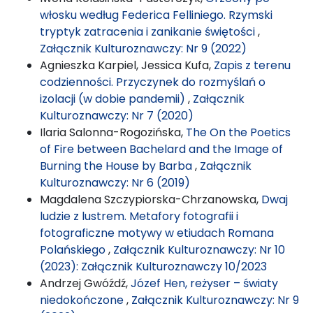
włosku według Federica Felliniego. Rzymski
tryptyk zatracenia i zanikanie świętości
,
Załącznik Kulturoznawczy: Nr 9 (2022)
Agnieszka Karpiel, Jessica Kufa,
Zapis z terenu
codzienności. Przyczynek do rozmyślań o
izolacji (w dobie pandemii)
,
Załącznik
Kulturoznawczy: Nr 7 (2020)
Ilaria Salonna-Rogozińska,
The On the Poetics
of Fire between Bachelard and the Image of
Burning the House by Barba
,
Załącznik
Kulturoznawczy: Nr 6 (2019)
Magdalena Szczypiorska-Chrzanowska,
Dwaj
ludzie z lustrem. Metafory fotografii i
fotograficzne motywy w etiudach Romana
Polańskiego
,
Załącznik Kulturoznawczy: Nr 10
(2023): Załącznik Kulturoznawczy 10/2023
Andrzej Gwóźdź,
Józef Hen, reżyser – światy
niedokończone
,
Załącznik Kulturoznawczy: Nr 9