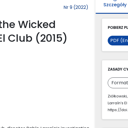
Szczegóły
Nr 9 (2022)
the Wicked
POBIERZ PL
El Club (2015)
PDF (En
ZASADY C
Format
Ziółkowski
Larraín’s E
https://doi