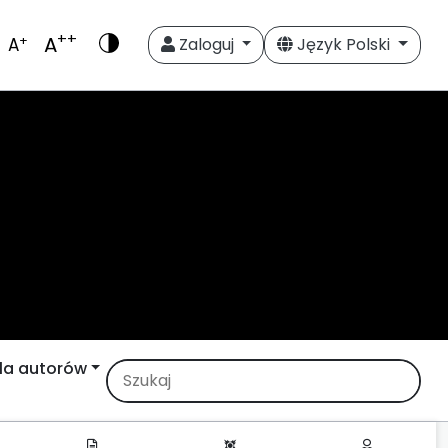
++
A
+
A
Zaloguj
Język Polski
la autorów