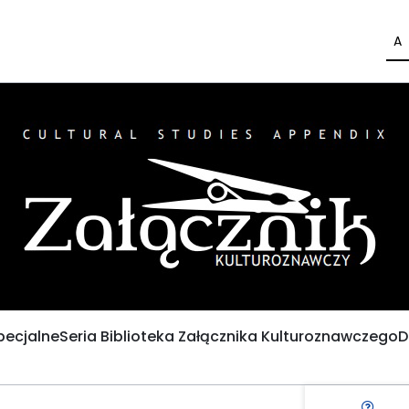
A
pecjalne
Seria Biblioteka Załącznika Kulturoznawczego
D