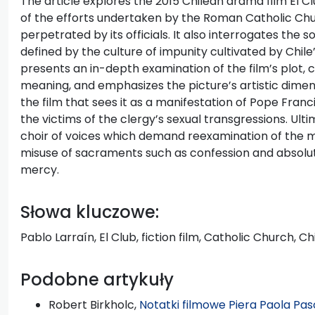
The article explores the 2015 Chilean drama film El Cl
of the efforts undertaken by the Roman Catholic Ch
perpetrated by its officials. It also interrogates the s
defined by the culture of impunity cultivated by Chil
presents an in-depth examination of the film’s plot, 
meaning, and emphasizes the picture’s artistic dimensi
the film that sees it as a manifestation of Pope Franci
the victims of the clergy’s sexual transgressions. Ult
choir of voices which demand reexamination of the mo
misuse of sacraments such as confession and absoluti
mercy.
Słowa kluczowe:
Pablo Larraín, El Club, fiction film, Catholic Church, C
Podobne artykuły
Robert Birkholc,
Notatki filmowe Piera Paola Pasol