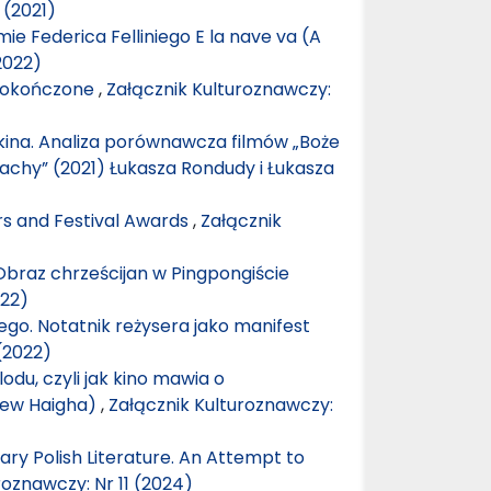
 (2021)
mie Federica Felliniego E la nave va (A
2022)
edokończone
,
Załącznik Kulturoznawczy:
kina. Analiza porównawcza filmów „Boże
rachy” (2021) Łukasza Rondudy i Łukasza
s and Festival Awards
,
Załącznik
Obraz chrześcijan w Pingpongiście
022)
iego. Notatnik reżysera jako manifest
(2022)
lodu, czyli jak kino mawia o
drew Haigha)
,
Załącznik Kulturoznawczy:
ry Polish Literature. An Attempt to
roznawczy: Nr 11 (2024)