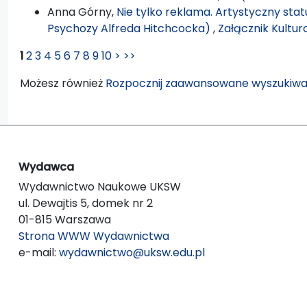
Anna Górny,
Nie tylko reklama. Artystyczny sta
Psychozy Alfreda Hitchcocka)
,
Załącznik Kultur
1
2
3
4
5
6
7
8
9
10
>
>>
Możesz również
Rozpocznij zaawansowane wyszukiwa
Wydawca
Wydawnictwo Naukowe UKSW
ul. Dewajtis 5, domek nr 2
01-815 Warszawa
Strona WWW Wydawnictwa
e-mail:
wydawnictwo@uksw.edu.pl