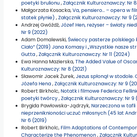
poetyki brulionu
,
Załącznik Kulturoznawczy: Nr 8
Małgorzata Kosacka,
Va, pensiero… – opera w fil
statek płynie)
,
Załącznik Kulturoznawczy: Nr 9 (
Andrzej Gwóźdź,
Józef Hen, reżyser – światy ni
Nr 9 (2022)
Adam Domalewski,
Świeccy pasterze polskiego 
Ciało” (2019) Jana Komasy i „Wszystkie nasze st
Gutta
,
Załącznik Kulturoznawczy: Nr 11 (2024)
Ewa Hanna Mazierska,
The Added Value of Oscar
Kulturoznawczy: Nr 8 (2021)
Sławomir Jacek Żurek,
Jezus spłonął w stodole. 
Józefa Hena
,
Załącznik Kulturoznawczy: Nr 9 (2
Robert Birkholc,
Notatk i filmowe Federica Fellin
poetyki twórcy
,
Załącznik Kulturoznawczy: Nr 9 
Brygida Pawłowska-Jądrzyk,
Narzeczona w tafli 
nieprzeniknioności uczuć miłosnych (45 lat An
Nr 6 (2019)
Robert Birkholc,
Film Adaptations of Contempora
Characterize the Phenomenon
,
Załącznik Kultu