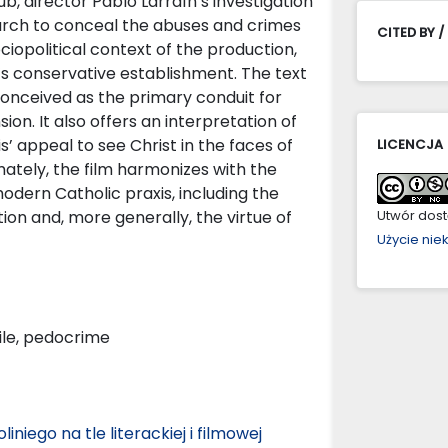
ub, director Pablo Larraín’s investigation
urch to conceal the abuses and crimes
CITED BY /
ociopolitical context of the production,
e’s conservative establishment. The text
conceived as the primary conduit for
on. It also offers an interpretation of
s’ appeal to see Christ in the faces of
LICENCJA
imately, the film harmonizes with the
dern Catholic praxis, including the
on and, more generally, the virtue of
Utwór dostę
Użycie ni
hile, pedocrime
iniego na tle literackiej i filmowej