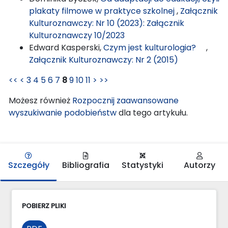
plakaty filmowe w praktyce szkolnej
,
Załącznik
Kulturoznawczy: Nr 10 (2023): Załącznik
Kulturoznawczy 10/2023
Edward Kasperski,
Czym jest kulturologia?
,
Załącznik Kulturoznawczy: Nr 2 (2015)
<<
<
3
4
5
6
7
8
9
10
11
>
>>
Możesz również
Rozpocznij zaawansowane
wyszukiwanie podobieństw
dla tego artykułu.
Szczegóły
Bibliografia
Statystyki
Autorzy
POBIERZ PLIKI