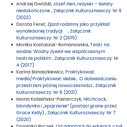
Andrzej Gwóźdź,
Józef Hen, reżyser – światy
niedokończone
,
Załącznik Kulturoznawczy: Nr 9
(2022)
Dorota Feret,
Zjazd rodzinny jako przykład
wynalezionej tradycji
,
Załącznik
Kulturoznawczy: Nr 2 (2015)
Monika Kostaszuk-Romanowska,
Teatr na
wodzie. Wodny żywioł we współczesnym
teatrze polskim
,
Załącznik Kulturoznawczy: Nr
4 (2017)
Karina Banaszkiewicz,
Praktykować
media/Praktykować siebie… O doświadczaniu
przestrzeni późnej nowoczesności
,
Załącznik
Kulturoznawczy: Nr 8 (2021)
Iwona Kolasińska-Pasterczyk,
Hitchcock,
blondynka i „spojrzenie” (postaci grane przez
Grace Kelly)
,
Załącznik Kulturoznawczy: Nr 7
(2020)
Dominika Byczek,
Od adaptacji do edukacji, czyli