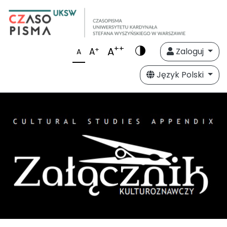
++
A
+
A
Zaloguj
A
Język Polski