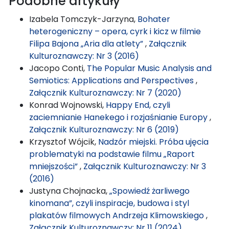
Podobne artykuły
Izabela Tomczyk-Jarzyna,
Bohater
heterogeniczny – opera, cyrk i kicz w filmie
Filipa Bajona „Aria dla atlety”
,
Załącznik
Kulturoznawczy: Nr 3 (2016)
Jacopo Conti,
The Popular Music Analysis and
Semiotics: Applications and Perspectives
,
Załącznik Kulturoznawczy: Nr 7 (2020)
Konrad Wojnowski,
Happy End, czyli
zaciemnianie Hanekego i rozjaśnianie Europy
,
Załącznik Kulturoznawczy: Nr 6 (2019)
Krzysztof Wójcik,
Nadzór miejski. Próba ujęcia
problematyki na podstawie filmu „Raport
mniejszości”
,
Załącznik Kulturoznawczy: Nr 3
(2016)
Justyna Chojnacka,
„Spowiedź żarliwego
kinomana”, czyli inspiracje, budowa i styl
plakatów filmowych Andrzeja Klimowskiego
,
Załącznik Kulturoznawczy: Nr 11 (2024)