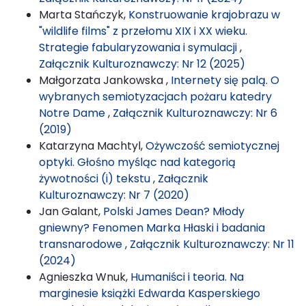
Marta Stańczyk,
Konstruowanie krajobrazu w
"wildlife films" z przełomu XIX i XX wieku.
Strategie fabularyzowania i symulacji
,
Załącznik Kulturoznawczy: Nr 12 (2025)
Małgorzata Jankowska ,
Internety się palą. O
wybranych semiotyzacjach pożaru katedry
Notre Dame
,
Załącznik Kulturoznawczy: Nr 6
(2019)
Katarzyna Machtyl,
Ożywczość semiotycznej
optyki. Głośno myśląc nad kategorią
żywotności (i) tekstu
,
Załącznik
Kulturoznawczy: Nr 7 (2020)
Jan Galant,
Polski James Dean? Młody
gniewny? Fenomen Marka Hłaski i badania
transnarodowe
,
Załącznik Kulturoznawczy: Nr 11
(2024)
Agnieszka Wnuk,
Humaniści i teoria. Na
marginesie książki Edwarda Kasperskiego