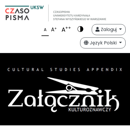
++
A
+
A
Zaloguj
A
Język Polski