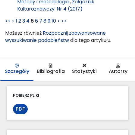
Metody i metodologia
,
Załącznik
Kulturoznawczy: Nr 4 (2017)
<<
<
1
2
3
4
5
6
7
8
9
10
>
>>
Możesz również
Rozpocznij zaawansowane
wyszukiwanie podobieństw
dla tego artykułu.
Szczegóły
Bibliografia
Statystyki
Autorzy
POBIERZ PLIKI
PDF