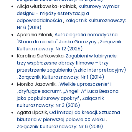
Alicja Głutkowska-Polniak,
Kulturowy wymiar
designu – między estetyzacją a
odpowiedzialnością
,
Załącznik Kulturoznawczy:
Nr 6 (2019)
Apolonia Filonik,
Autobiografia nomadyczna.
"Storia di mia vita" Janka Gorczycy
,
Załącznik
Kulturoznawczy: Nr 12 (2025)
Karolina Sieńkowska,
Zagubieni w labiryncie:
trzy współczesne obrazy filmowe – trzy
przestrzenie zagubienia (szkic interpretacyjny)
,
Załącznik Kulturoznawczy: Nr 1 (2014)
Monika Jazownik,
„Wielkie uproszczenie” i
„dryfujące sacrum”. „Angel-A” Luca Bessona
jako popkulturowy apokryf
,
Załącznik
Kulturoznawczy: Nr 3 (2016)
Agata Lipczik,
Od imitacji do kreacji. Sztuczna
biżuteria w pierwszej połowie XX wieku
,
Załącznik Kulturoznawczy: Nr 6 (2019)