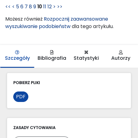
<<
<
5
6
7
8
9
10
11
12
>
>>
Możesz również
Rozpocznij zaawansowane
wyszukiwanie podobieństw
dla tego artykułu.
Szczegóły
Bibliografia
Statystyki
Autorzy
POBIERZ PLIKI
PDF
ZASADY CYTOWANIA