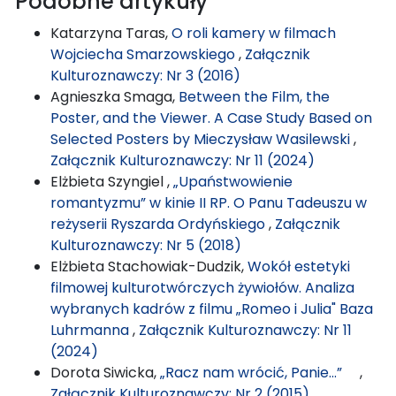
Podobne artykuły
Katarzyna Taras,
O roli kamery w filmach
Wojciecha Smarzowskiego
,
Załącznik
Kulturoznawczy: Nr 3 (2016)
Agnieszka Smaga,
Between the Film, the
Poster, and the Viewer. A Case Study Based on
Selected Posters by Mieczysław Wasilewski
,
Załącznik Kulturoznawczy: Nr 11 (2024)
Elżbieta Szyngiel ,
„Upaństwowienie
romantyzmu” w kinie II RP. O Panu Tadeuszu w
reżyserii Ryszarda Ordyńskiego
,
Załącznik
Kulturoznawczy: Nr 5 (2018)
Elżbieta Stachowiak-Dudzik,
Wokół estetyki
filmowej kulturotwórczych żywiołów. Analiza
wybranych kadrów z filmu „Romeo i Julia" Baza
Luhrmanna
,
Załącznik Kulturoznawczy: Nr 11
(2024)
Dorota Siwicka,
„Racz nam wrócić, Panie...”
,
Załącznik Kulturoznawczy: Nr 2 (2015)