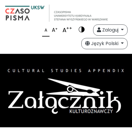
++
A
+
A
Zaloguj
A
Język Polski