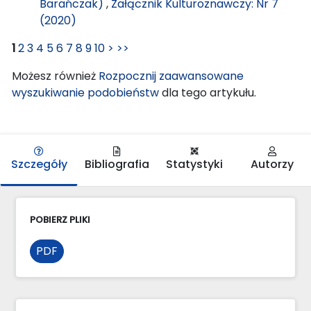
Barańczak)
,
Załącznik Kulturoznawczy: Nr 7
(2020)
1
2
3
4
5
6
7
8
9
10
>
>>
Możesz również
Rozpocznij zaawansowane
wyszukiwanie podobieństw
dla tego artykułu.
Szczegóły
Bibliografia
Statystyki
Autorzy
POBIERZ PLIKI
PDF