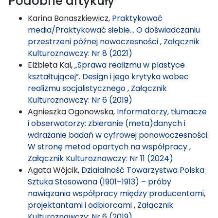
Podobne artykuły
Karina Banaszkiewicz,
Praktykować
media/Praktykować siebie… O doświadczaniu
przestrzeni późnej nowoczesności
,
Załącznik
Kulturoznawczy: Nr 8 (2021)
Elżbieta Kal,
„Sprawa realizmu w plastyce
kształtującej”. Design i jego krytyka wobec
realizmu socjalistycznego
,
Załącznik
Kulturoznawczy: Nr 6 (2019)
Agnieszka Ogonowska,
Informatorzy, tłumacze
i obserwatorzy: zbieranie (meta)danych i
wdrażanie badań w cyfrowej ponowoczesności.
W stronę metod opartych na współpracy
,
Załącznik Kulturoznawczy: Nr 11 (2024)
Agata Wójcik,
Działalność Towarzystwa Polska
Sztuka Stosowana (1901–1913) – próby
nawiązania współpracy między producentami,
projektantami i odbiorcami
,
Załącznik
Kulturoznawczy: Nr 6 (2019)