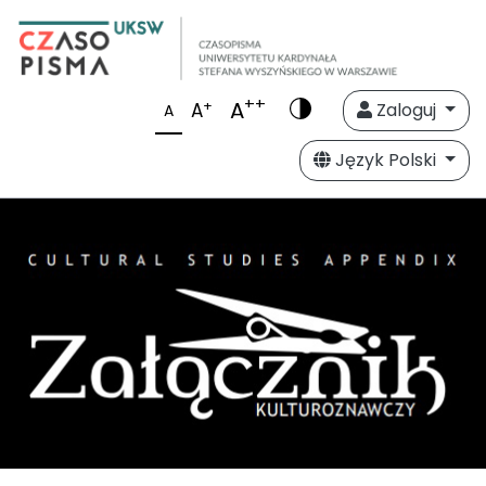
++
A
+
A
Zaloguj
A
Język Polski