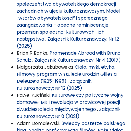
społeczeństwa obywatelskiego demokracji
zachodnich w ujęciu kulturoznawczym. Model
„wzorów obywatelskości” i społecznego
zaangażowania – obecne reminiscencje
przemian społeczno-kulturowych i ich
następstwa
,
Załącznik Kulturoznawczy: Nr 12
(2025)
Brian R Banks,
Promenade Abroad with Bruno
Schulz
,
Załącznik Kulturoznawczy: Nr 4 (2017)
Małgorzata Jakubowska,
Ciało, myśl, etyka.
Filmowy program w stulecie urodzin Gilles’a
Deleuze’a (1925-1995)
,
Załącznik
Kulturoznawczy: Nr 12 (2025)
Paweł Kuciński,
Kulturowe czy polityczne wojny
domowe? Mit i rewolucja w prawicowej poezji
dwudziestolecia międzywojennego
,
Załącznik
Kulturoznawczy: Nr 8 (2021)
Adam Domalewski,
Świeccy pasterze polskiego
kina. Analiza porównawcza filmów „Boże Ciało”