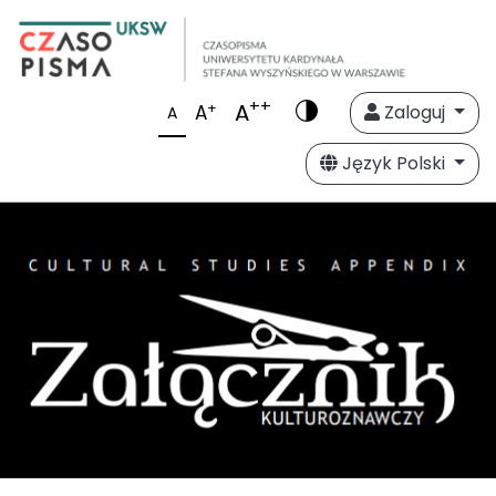
++
A
+
A
Zaloguj
A
Język Polski