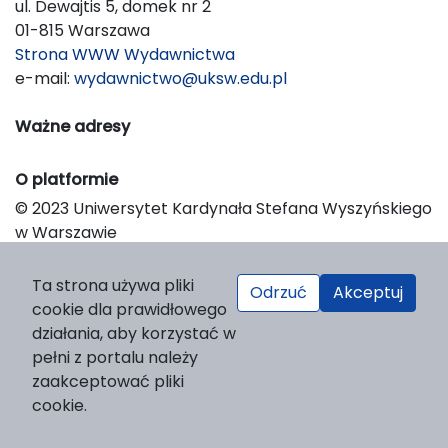
ul. Dewajtis 5, domek nr 2
01-815 Warszawa
Strona WWW Wydawnictwa
e-mail:
wydawnictwo@uksw.edu.pl
Ważne adresy
O platformie
© 2023 Uniwersytet Kardynała Stefana Wyszyńskiego
w Warszawie
Support & Customization by LIBCOM
Platform & Workflow by OJS/PKP
Ta strona używa pliki
Odrzuć
Akceptuj
cookie dla prawidłowego
działania, aby korzystać w
pełni z portalu należy
zaakceptować pliki
cookie.