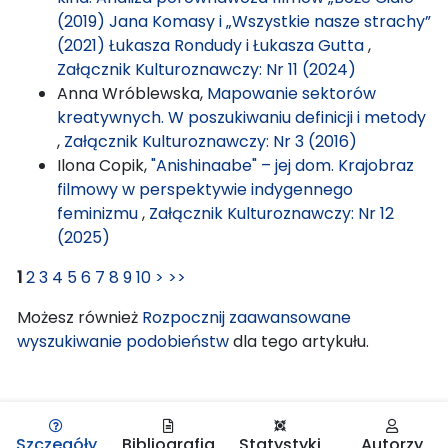
(2019) Jana Komasy i „Wszystkie nasze strachy”
(2021) Łukasza Rondudy i Łukasza Gutta
,
Załącznik Kulturoznawczy: Nr 11 (2024)
Anna Wróblewska,
Mapowanie sektorów
kreatywnych. W poszukiwaniu definicji i metody
,
Załącznik Kulturoznawczy: Nr 3 (2016)
Ilona Copik,
"Anishinaabe" – jej dom. Krajobraz
filmowy w perspektywie indygennego
feminizmu
,
Załącznik Kulturoznawczy: Nr 12
(2025)
1
2
3
4
5
6
7
8
9
10
>
>>
Możesz również
Rozpocznij zaawansowane
wyszukiwanie podobieństw
dla tego artykułu.
Szczegóły
Bibliografia
Statystyki
Autorzy