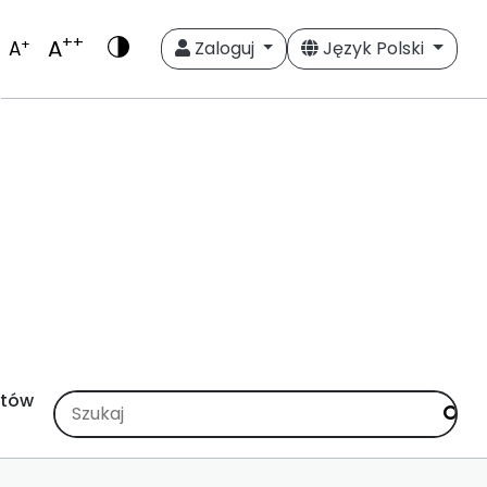
++
A
+
A
Zaloguj
Język Polski
stów