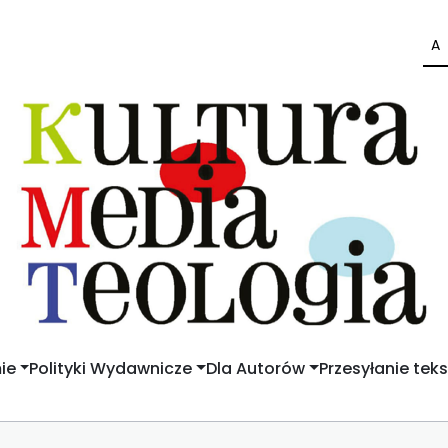
A
ie
Polityki Wydawnicze
Dla Autorów
Przesyłanie tek