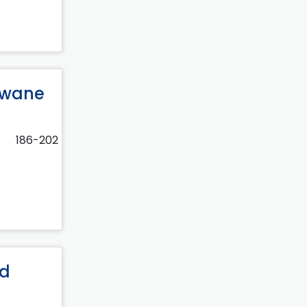
owane
186-202
nd