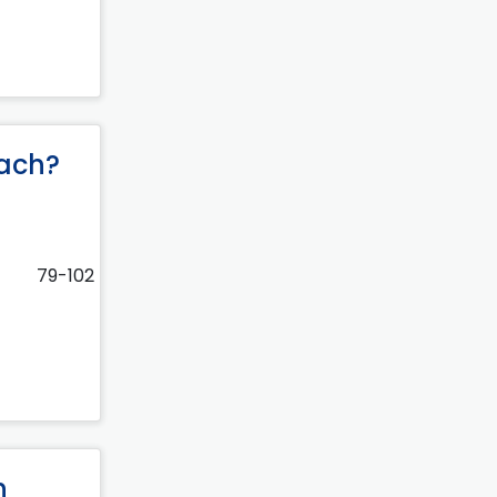
tach?
79-102
h