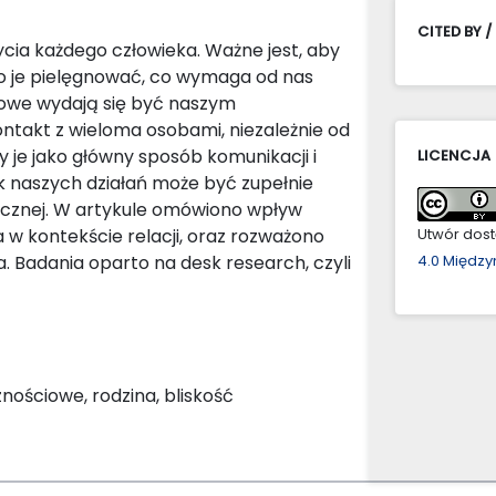
CITED BY /
ia każdego człowieka. Ważne jest, aby
o je pielęgnować, co wymaga od nas
iowe wydają się być naszym
ontakt z wieloma osobami, niezależnie od
y je jako główny sposób komunikacji i
LICENCJA
ek naszych działań może być zupełnie
ecznej. W artykule omówiono wpływ
w kontekście relacji, oraz rozważono
Utwór dostę
ka. Badania oparto na desk research, czyli
4.0 Międz
ościowe, rodzina, bliskość