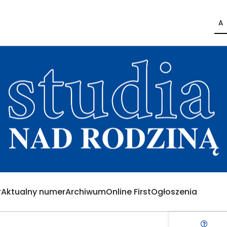
A
Aktualny numer
Archiwum
Online First
Ogłoszenia