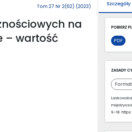
Szczegóły
Tom 27 Nr 2(62) (2023)
znościowych na
POBIERZ PL
 – wartość
PDF
ZASADY C
Format
Laskowska,
międzyosob
9–18. https