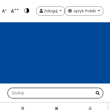
++
A
+
A
Zaloguj
Język Polski