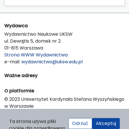
Wydawca
Wydawnictwo Naukowe UKSW
ul. Dewajtis 5, domek nr 2
01-815 Warszawa
Strona WWW Wydawnictwa
e-mail:
wydawnictwo@uksw.edu.pl
Ważne adresy
O platformie
© 2023 Uniwersytet Kardynała Stefana Wyszyńskiego
w Warszawie
Support & Customization by LIBCOM
Platform & Workflow by OJS/PKP
Ta strona używa pliki
Odrzuć
Akceptuj
cookie dla prawidłowego