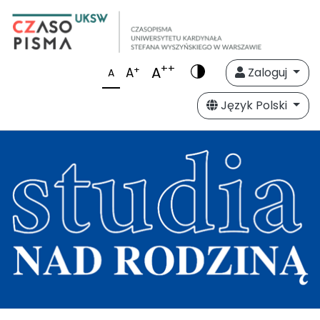
++
A
+
A
Zaloguj
A
Język Polski