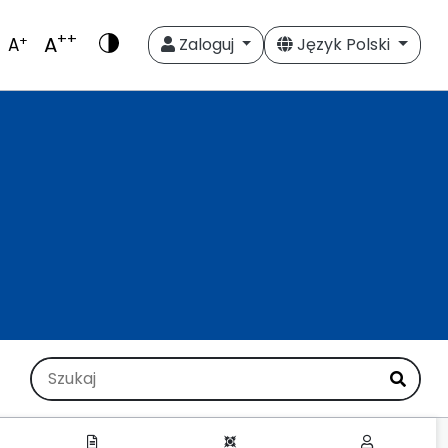
++
A
+
A
Zaloguj
Język Polski