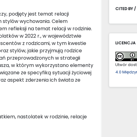
CITED BY /
, podjęty jest temat relacji
h stylów wychowania. Celem
 refleksji na temat relacji w rodzinie.
latków w 2022 r., w województwie
escentów z rodzicami, w tym kwestie
LICENCJA
oraz stylów, jakie przyjmują rodzice
ań przeprowadzonych w strategii
riusza, w którym wykorzystano elementy
Utwór dostę
iązane ze specyfiką sytuacji życiowej
4.0 Międz
az aspekt zderzenia ich świata ze
atkiem, nastolatek w rodzinie, relacje