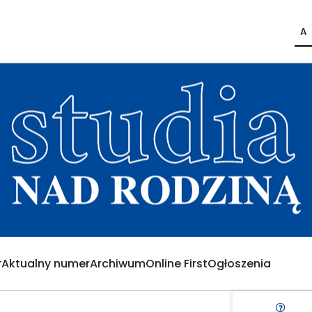
A
Aktualny numer
Archiwum
Online First
Ogłoszenia