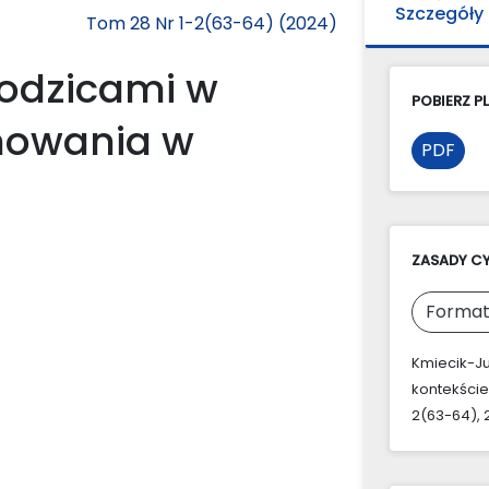
Szczegóły
Tom 28 Nr 1-2(63-64) (2024)
rodzicami w
POBIERZ PL
howania w
PDF
ZASADY C
Format
Kmiecik-Ju
kontekście
2(63-64), 