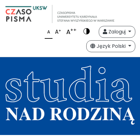
++
A
+
A
Zaloguj
A
Język Polski