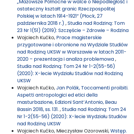
„Mazowsze Północne w walce o Niepodległość i
ostateczny kształt granic Rzeczpospolitej
Polskiej w latach 1914-1921” (Płock, 27
października 2018 r.)
,
Studia nad Rodziną: Tom
23 Nr 1(51) (2019): Szczęście – Zdrowie – Rodzina
Wojciech Kućko,
Prace magisterskie
przygotowane i obronione na Wydziale Studiów
nad Rodziną UKSW w Warszawie w latach 2011-
2020 – prezentacja i analiza problemowa
,
Studia nad Rodziną: Tom 24 Nr 1-2(55-56)
(2020): X-lecie Wydziału Studiów nad Rodziną
UKSW
Wojciech Kućko,
Jan Polák, Toccamenti proibiti.
Aspetti antropologici ed etici della
masturbazione, Edizioni Sant’Antonio, Beau
Bassin 2018, ss. 131.
,
Studia nad Rodziną: Tom 24
Nr 1-2(55-56) (2020): X-lecie Wydziału Studiów
nad Rodziną UKSW
Wojciech Kućko, Mieczysław Ozorowski,
Wstęp.