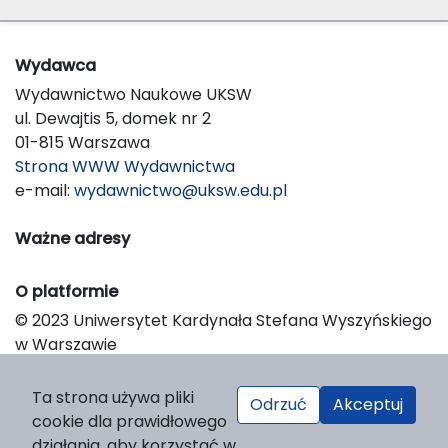
Wydawca
Wydawnictwo Naukowe UKSW
ul. Dewajtis 5, domek nr 2
01-815 Warszawa
Strona WWW Wydawnictwa
e-mail:
wydawnictwo@uksw.edu.pl
Ważne adresy
O platformie
© 2023 Uniwersytet Kardynała Stefana Wyszyńskiego
w Warszawie
Support & Customization by LIBCOM
Platform & Workflow by OJS/PKP
Ta strona używa pliki
Odrzuć
Akceptuj
cookie dla prawidłowego
działania, aby korzystać w