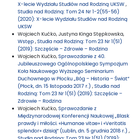
X-lecie Wydziału Studiów nad Rodziną UKSW
,
Studia nad Rodziną: Tom 24 Nr 1-2(55-56)
(2020): X-lecie Wydziału Studiów nad Rodziną
UKSW
Wojciech Kućko, Justyna Kinga Stępkowska,
Wstęp
,
Studia nad Rodziną: Tom 23 Nr 1(51)
(2019): Szczęście – Zdrowie – Rodzina
Wojciech Kućko,
Sprawozdanie z 40.
Jubileuszowego Ogólnopolskiego Sympozjum
Koła Naukowego Wyższego Seminarium
Duchownego w Płocku „Bóg – Historia – Świat”
(Płock, dn. 15 listopada 2017 r.)
,
Studia nad
Rodziną: Tom 23 Nr 1(51) (2019): Szczęście –
Zdrowie – Rodzina
Wojciech Kućko,
Sprawozdanie z
Międzynarodowej Konferencji Naukowej „Blask
prawdy i miłości. «Humanae vitae» i «Veritatis
splendor» dzisiaj” (Lublin, dn. 5 grudnia 2018 r.)
,
Studia nad Rodziną: Tom 23 Nr 1(51) (2019):