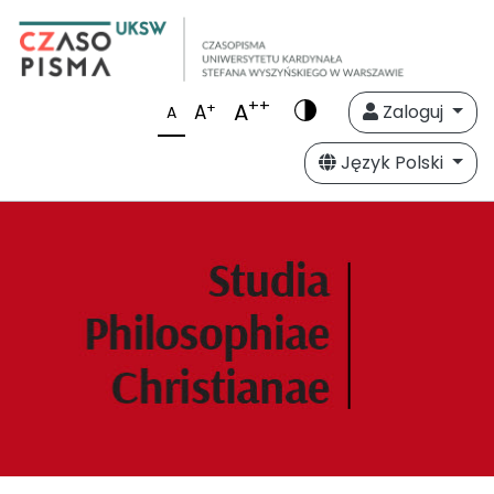
++
A
+
A
Zaloguj
A
Język Polski