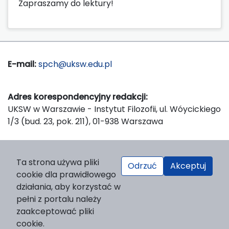
Zapraszamy do lektury!
E-mail:
spch@uksw.edu.pl
Adres korespondencyjny redakcji:
UKSW w Warszawie - Instytut Filozofii, ul. Wóycickiego
1/3 (bud. 23, pok. 211), 01-938 Warszawa
Wydawca:
Ta strona używa pliki
Odrzuć
Akceptuj
Wydawnictwo Naukowe UKSW, ul. Dewajtis 5, domek
cookie dla prawidłowego
nr 2, 01-815 Warszawa
działania, aby korzystać w
Strona WWW Wydawnictwa
pełni z portalu należy
e-mail:
wydawnictwo@uksw.edu.pl
zaakceptować pliki
cookie.