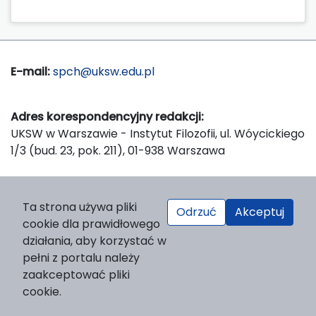
E-mail:
spch@uksw.edu.pl
Adres korespondencyjny redakcji:
UKSW w Warszawie - Instytut Filozofii, ul. Wóycickiego
1/3 (bud. 23, pok. 211), 01-938 Warszawa
Wydawca:
Ta strona używa pliki
Odrzuć
Akceptuj
Wydawnictwo Naukowe UKSW, ul. Dewajtis 5, domek
cookie dla prawidłowego
nr 2, 01-815 Warszawa
działania, aby korzystać w
Strona WWW Wydawnictwa
pełni z portalu należy
e-mail:
wydawnictwo@uksw.edu.pl
zaakceptować pliki
cookie.