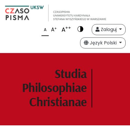
++
A
+
A
Zaloguj
A
Język Polski