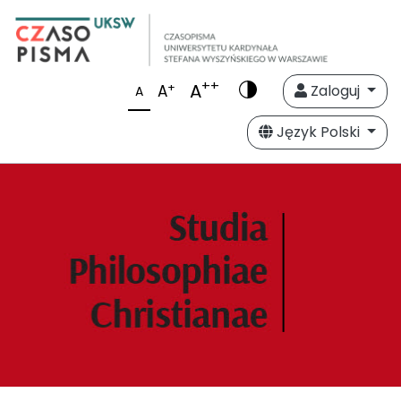
++
A
+
A
Zaloguj
A
Język Polski