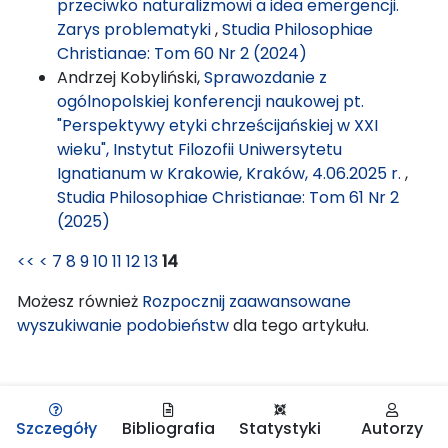
przeciwko naturalizmowi a idea emergencji.
Zarys problematyki
,
Studia Philosophiae
Christianae: Tom 60 Nr 2 (2024)
Andrzej Kobyliński,
Sprawozdanie z
ogólnopolskiej konferencji naukowej pt.
"Perspektywy etyki chrześcijańskiej w XXI
wieku", Instytut Filozofii Uniwersytetu
Ignatianum w Krakowie, Kraków, 4.06.2025 r.
,
Studia Philosophiae Christianae: Tom 61 Nr 2
(2025)
<<
<
7
8
9
10
11
12
13
14
Możesz również
Rozpocznij zaawansowane
wyszukiwanie podobieństw
dla tego artykułu.
Szczegóły
Bibliografia
Statystyki
Autorzy