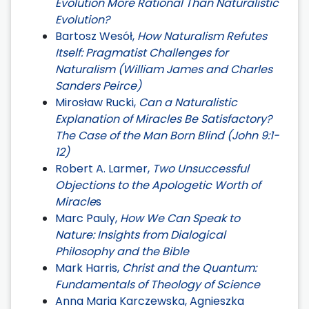
Evolution More Rational Than Naturalistic
Evolution?
Bartosz Wesół,
How Naturalism Refutes
Itself: Pragmatist Challenges for
Naturalism (William James and Charles
Sanders Peirce)
Mirosław Rucki,
Can a Naturalistic
Explanation of Miracles Be Satisfactory?
The Case of the Man Born Blind (John 9:1-
12)
Robert A. Larmer,
Two Unsuccessful
Objections to the Apologetic Worth of
Miracle
s
Marc Pauly,
How We Can Speak to
Nature: Insights from Dialogical
Philosophy and the Bible
Mark Harris,
Christ and the Quantum:
Fundamentals of Theology of Science
Anna Maria Karczewska, Agnieszka