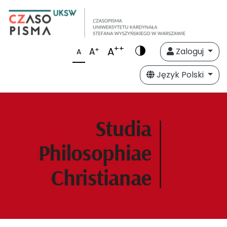
++
A
+
A
Zaloguj
A
Język Polski