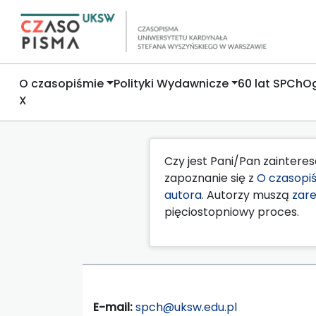
O czasopiśmie
Polityki Wydawnicze
60 lat SPCh
Og
X
Czy jest Pani/Pan zainter
zapoznanie się z
O czasopi
autora
. Autorzy muszą
zare
pięciostopniowy proces.
E-mail:
spch@uksw.edu.pl