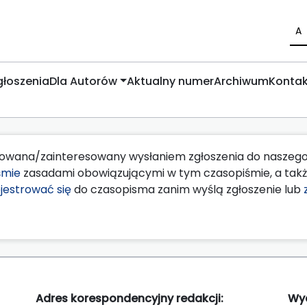
A
łoszenia
Dla Autorów
Aktualny numer
Archiwum
Kontak
esowana/zainteresowany wysłaniem zgłoszenia do nasze
śmie
zasadami obowiązującymi w tym czasopiśmie, a tak
jestrować się
do czasopisma zanim wyślą zgłoszenie lub
Adres korespondencyjny redakcji:
Wy