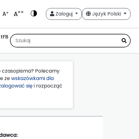
++
A
+
A
Zaloguj
Język Polski
t
FB
go czasopisma? Polecamy
że ze
wskazówkami dla
zalogować się
i rozpocząć
dawca: