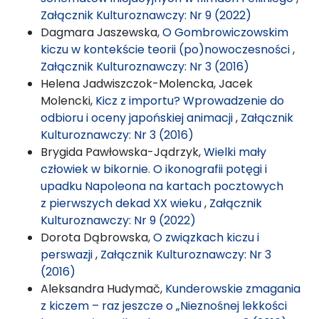
Załącznik Kulturoznawczy: Nr 9 (2022)
Dagmara Jaszewska,
O Gombrowiczowskim
kiczu w kontekście teorii (po)nowoczesności
,
Załącznik Kulturoznawczy: Nr 3 (2016)
Helena Jadwiszczok-Molencka, Jacek
Molencki,
Kicz z importu? Wprowadzenie do
odbioru i oceny japońskiej animacji
,
Załącznik
Kulturoznawczy: Nr 3 (2016)
Brygida Pawłowska-Jądrzyk,
Wielki mały
człowiek w bikornie. O ikonografii potęgi i
upadku Napoleona na kartach pocztowych
z pierwszych dekad XX wieku
,
Załącznik
Kulturoznawczy: Nr 9 (2022)
Dorota Dąbrowska,
O związkach kiczu i
perswazji
,
Załącznik Kulturoznawczy: Nr 3
(2016)
Aleksandra Hudymač,
Kunderowskie zmagania
z kiczem – raz jeszcze o „Nieznośnej lekkości