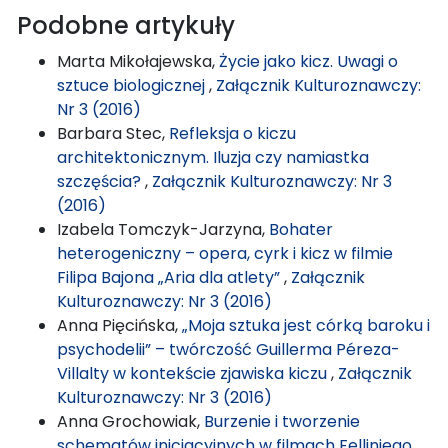
Podobne artykuły
Marta Mikołajewska,
Życie jako kicz. Uwagi o
sztuce biologicznej
,
Załącznik Kulturoznawczy:
Nr 3 (2016)
Barbara Stec,
Refleksja o kiczu
architektonicznym. Iluzja czy namiastka
szczęścia?
,
Załącznik Kulturoznawczy: Nr 3
(2016)
Izabela Tomczyk-Jarzyna,
Bohater
heterogeniczny – opera, cyrk i kicz w filmie
Filipa Bajona „Aria dla atlety”
,
Załącznik
Kulturoznawczy: Nr 3 (2016)
Anna Pięcińska,
„Moja sztuka jest córką baroku i
psychodelii” – twórczość Guillerma Péreza-
Villalty w kontekście zjawiska kiczu
,
Załącznik
Kulturoznawczy: Nr 3 (2016)
Anna Grochowiak,
Burzenie i tworzenie
schematów inicjacyjnych w filmach Felliniego
,