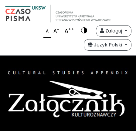
++
A
+
A
Zaloguj
A
Język Polski