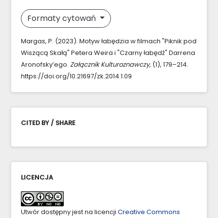
Formaty cytowań
Margas, P. (2023). Motyw łabędzia w filmach "Piknik pod
Wiszącą Skałą" Petera Weira i "Czarny łabędź" Darrena
Aronofsky’ego.
Załącznik Kulturoznawczy
, (1), 179–214.
https://doi.org/10.21697/zk.2014.1.09
CITED BY / SHARE
LICENCJA
Utwór dostępny jest na licencji
Creative Commons