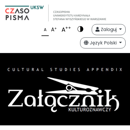
++
A
+
A
Zaloguj
A
Język Polski