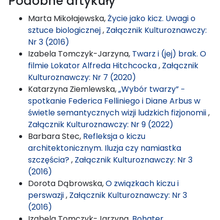
Podobne artykuły
Marta Mikołajewska,
Życie jako kicz. Uwagi o
sztuce biologicznej
,
Załącznik Kulturoznawczy:
Nr 3 (2016)
Izabela Tomczyk-Jarzyna,
Twarz i (jej) brak. O
filmie Lokator Alfreda Hitchcocka
,
Załącznik
Kulturoznawczy: Nr 7 (2020)
Katarzyna Ziemlewska,
„Wybór twarzy” −
spotkanie Federica Felliniego i Diane Arbus w
świetle semantycznych wizji ludzkich fizjonomii
,
Załącznik Kulturoznawczy: Nr 9 (2022)
Barbara Stec,
Refleksja o kiczu
architektonicznym. Iluzja czy namiastka
szczęścia?
,
Załącznik Kulturoznawczy: Nr 3
(2016)
Dorota Dąbrowska,
O związkach kiczu i
perswazji
,
Załącznik Kulturoznawczy: Nr 3
(2016)
Izabela Tomczyk-Jarzyna,
Bohater