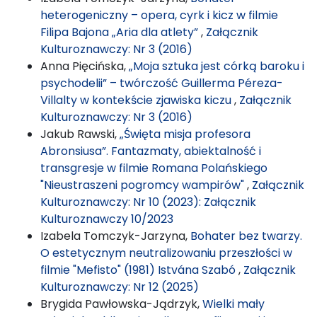
heterogeniczny – opera, cyrk i kicz w filmie
Filipa Bajona „Aria dla atlety”
,
Załącznik
Kulturoznawczy: Nr 3 (2016)
Anna Pięcińska,
„Moja sztuka jest córką baroku i
psychodelii” – twórczość Guillerma Péreza-
Villalty w kontekście zjawiska kiczu
,
Załącznik
Kulturoznawczy: Nr 3 (2016)
Jakub Rawski,
„Święta misja profesora
Abronsiusa”. Fantazmaty, abiektalność i
transgresje w filmie Romana Polańskiego
"Nieustraszeni pogromcy wampirów"
,
Załącznik
Kulturoznawczy: Nr 10 (2023): Załącznik
Kulturoznawczy 10/2023
Izabela Tomczyk-Jarzyna,
Bohater bez twarzy.
O estetycznym neutralizowaniu przeszłości w
filmie "Mefisto" (1981) Istvána Szabó
,
Załącznik
Kulturoznawczy: Nr 12 (2025)
Brygida Pawłowska-Jądrzyk,
Wielki mały