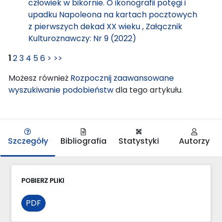
człowiek w bikornie. O ikonografii potęgi i
upadku Napoleona na kartach pocztowych
z pierwszych dekad XX wieku
,
Załącznik
Kulturoznawczy: Nr 9 (2022)
1
2
3
4
5
6
>
>>
Możesz również
Rozpocznij zaawansowane
wyszukiwanie podobieństw
dla tego artykułu.
Szczegóły
Bibliografia
Statystyki
Autorzy
POBIERZ PLIKI
PDF