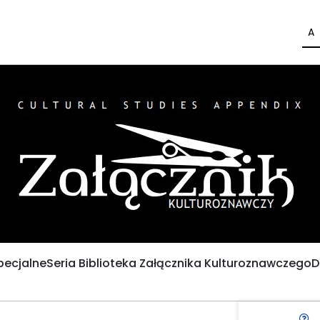
A
pecjalne
Seria Biblioteka Załącznika Kulturoznawczego
D