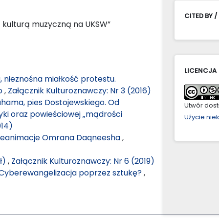
CITED BY /
 z kulturą muzyczną na UKSW”
LICENCJA
, nieznośna miałkość protestu.
go
,
Załącznik Kulturoznawczy: Nr 3 (2016)
ahama, pies Dostojewskiego. Od
Utwór dostę
ki oraz powieściowej „mądrości
Użycie ni
014)
e reanimacje Omrana Daqneesha
,
(ł)
,
Załącznik Kulturoznawczy: Nr 6 (2019)
Cyberewangelizacja poprzez sztukę?
,