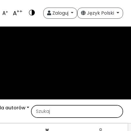
++
A
+
A
Zaloguj
Język Polski
la autorów