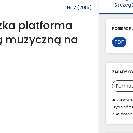
Szczeg
Nr 2 (2015)
zka platforma
POBIERZ PL
urą muzyczną na
PDF
ZASADY C
Format
Jakubowski
„Tydzień z
Kulturozn