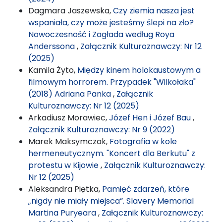
Dagmara Jaszewska,
Czy ziemia nasza jest
wspaniała, czy może jesteśmy ślepi na zło?
Nowoczesność i Zagłada według Roya
Anderssona
,
Załącznik Kulturoznawczy: Nr 12
(2025)
Kamila Żyto,
Między kinem holokaustowym a
filmowym horrorem. Przypadek "Wilkołaka"
(2018) Adriana Panka
,
Załącznik
Kulturoznawczy: Nr 12 (2025)
Arkadiusz Morawiec,
Józef Hen i Józef Bau
,
Załącznik Kulturoznawczy: Nr 9 (2022)
Marek Maksymczak,
Fotografia w kole
hermeneutycznym. "Koncert dla Berkutu" z
protestu w Kijowie
,
Załącznik Kulturoznawczy:
Nr 12 (2025)
Aleksandra Piętka,
Pamięć zdarzeń, które
„nigdy nie miały miejsca”. Slavery Memorial
Martina Puryeara
,
Załącznik Kulturoznawczy: