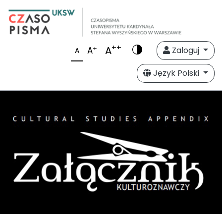
++
A
+
A
Zaloguj
A
Język Polski