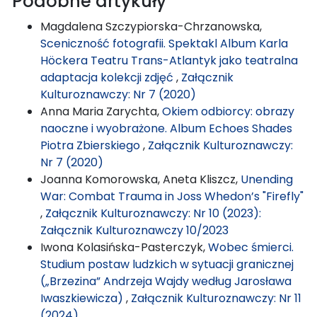
Podobne artykuły
Magdalena Szczypiorska-Chrzanowska,
Sceniczność fotografii. Spektakl Album Karla
Höckera Teatru Trans-Atlantyk jako teatralna
adaptacja kolekcji zdjęć
,
Załącznik
Kulturoznawczy: Nr 7 (2020)
Anna Maria Zarychta,
Okiem odbiorcy: obrazy
naoczne i wyobrażone. Album Echoes Shades
Piotra Zbierskiego
,
Załącznik Kulturoznawczy:
Nr 7 (2020)
Joanna Komorowska, Aneta Kliszcz,
Unending
War: Combat Trauma in Joss Whedon’s "Firefly"
,
Załącznik Kulturoznawczy: Nr 10 (2023):
Załącznik Kulturoznawczy 10/2023
Iwona Kolasińska-Pasterczyk,
Wobec śmierci.
Studium postaw ludzkich w sytuacji granicznej
(„Brzezina” Andrzeja Wajdy według Jarosława
Iwaszkiewicza)
,
Załącznik Kulturoznawczy: Nr 11
(2024)