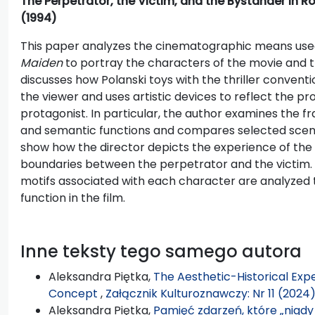
The Perpetrator, the Victim, and the Bystander in 
(1994)
This paper analyzes the cinematographic means use
Maiden
to portray the characters of the movie and t
discusses how Polanski toys with the thriller conventi
the viewer and uses artistic devices to reflect the pr
protagonist. In particular, the author examines the f
and semantic functions and compares selected scene
show how the director depicts the experience of the
boundaries between the perpetrator and the victim. 
motifs associated with each character are analyzed 
function in the film.
Inne teksty tego samego autora
Aleksandra Piętka,
The Aesthetic-Historical Exp
Concept
,
Załącznik Kulturoznawczy: Nr 11 (2024
Aleksandra Piętka,
Pamięć zdarzeń, które „nigdy 