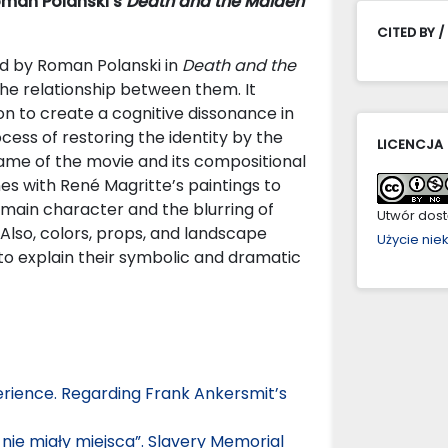
Roman Polanski’s
Death and the Maiden
CITED BY /
d by Roman Polanski in
Death and the
he relationship between them. It
on to create a cognitive dissonance in
ocess of restoring the identity by the
LICENCJA
rame of the movie and its compositional
s with René Magritte’s paintings to
 main character and the blurring of
Utwór dostę
Also, colors, props, and landscape
Użycie ni
to explain their symbolic and dramatic
erience. Regarding Frank Ankersmit’s
)
nie miały miejsca”. Slavery Memorial