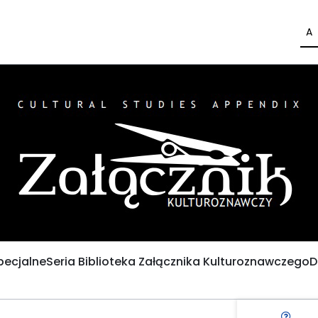
A
pecjalne
Seria Biblioteka Załącznika Kulturoznawczego
D