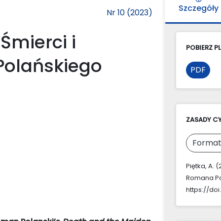
Szczegóły
Nr 10 (2023)
„Śmierci i
POBIERZ PL
Polańskiego
PDF
ZASADY C
Format
Piętka, A. 
Romana Po
https://doi