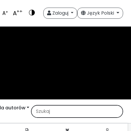
++
A
+
A
Zaloguj
Język Polski
la autorów